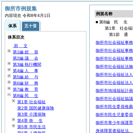
御所市例規集
例規名称
内容現在 令和8年4月1日
■ 第8編
民
生
体系
五十音
第1章 社会福
第1節
体系目次
御所市社会福祉事務
前
文
御所市社会福祉事務
第1編
総
規
第2編
議
会
御所市社会福祉事務
第3編 執行機関
御所市社会福祉法施
第4編
人
事
御所市社会福祉法人
第5編
給
与
御所市社会福祉法人
第6編
財
務
第7編
教
育
御所市地域福祉計画
第8編
民
生
御所市社会福祉協議
第1章 社会福祉
御所市民生委員推薦
第2章 国民健康保険
第3章 介護保険
御所市民生児童委員
第4章
衛
生
御所市青少年保護育
第5章 市民生活
身体障害者福祉法、