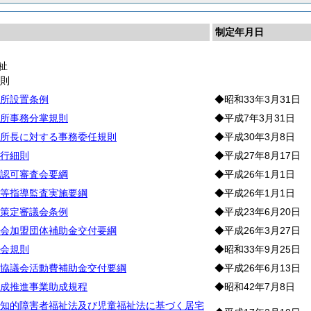
制定年月日
祉
通
則
所設置条例
◆昭和33年3月31日
所事務分掌規則
◆平成7年3月31日
所長に対する事務委任規則
◆平成30年3月8日
行細則
◆平成27年8月17日
認可審査会要綱
◆平成26年1月1日
等指導監査実施要綱
◆平成26年1月1日
策定審議会条例
◆平成23年6月20日
会加盟団体補助金交付要綱
◆平成26年3月27日
会規則
◆昭和33年9月25日
協議会活動費補助金交付要綱
◆平成26年6月13日
成推進事業助成規程
◆昭和42年7月8日
知的障害者福祉法及び児童福祉法に基づく居宅