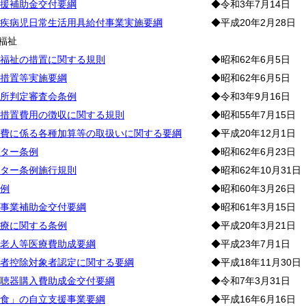
援補助金交付要綱
◆令和3年7月14日
疾病児日常生活用具給付事業実施要綱
◆平成20年2月28日
福祉
福祉の措置に関する規則
◆昭和62年6月5日
措置等実施要綱
◆昭和62年6月5日
所判定審査会条例
◆令和3年9月16日
措置費用の徴収に関する規則
◆昭和55年7月15日
費に係る各種加算等の取扱いに関する要綱
◆平成20年12月1日
ター条例
◆昭和62年6月23日
ター条例施行規則
◆昭和62年10月31日
例
◆昭和60年3月26日
事業補助金交付要綱
◆昭和61年3月15日
療に関する条例
◆平成20年3月21日
老人等医療費助成要綱
◆平成23年7月1日
者控除対象者認定に関する要綱
◆平成18年11月30日
聴器購入費助成金交付要綱
◆令和7年3月31日
食」の自立支援事業要綱
◆平成16年6月16日