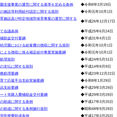
園支援事業の運営に関する基準を定める条例
◆令和8年3月19日
の施設等利用給付認定に関する規則
◆令和元年10月1日
育施設及び特定地域型保育事業の運営に関する
◆平成26年12月17日
て会議条例
◆平成25年6月24日
補助金交付要綱
◆平成31年4月1日
幼児園における給食費の徴収に関する規則
◆令和元年10月1日
による徴収に係る補足給付事業実施要綱
◆令和元年10月1日
処理規則
◆平成24年5月31日
の支払に関する規則
◆平成14年8月9日
務処理要綱
◆平成23年12月22日
育て応援手当支給実施要綱
◆令和8年1月29日
品支給要綱
◆平成29年3月29日
ート等購入費補助金交付要綱
◆平成29年3月29日
の助成に関する条例
◆平成17年3月25日
の助成に関する条例施行規則
◆昭和48年9月29日
等医療費助成条例
◆平成17年3月25日