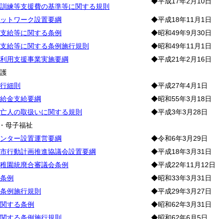
◆平成17年2月10日
訓練等支援費の基準等に関する規則
ットワーク設置要綱
◆平成18年11月1日
支給等に関する条例
◆昭和49年9月30日
支給等に関する条例施行規則
◆昭和49年11月1日
利用支援事業実施要綱
◆平成21年2月16日
保
護
行細則
◆平成27年4月1日
給金支給要綱
◆昭和55年3月18日
亡人の取扱いに関する規則
◆平成3年3月28日
・母子福祉
ンター設置運営要綱
◆令和6年3月29日
市行動計画推進協議会設置要綱
◆平成18年3月31日
稚園統廃合審議会条例
◆平成22年11月12日
条例
◆昭和33年3月31日
条例施行規則
◆平成29年3月27日
関する条例
◆昭和62年3月31日
関する条例施行規則
◆昭和62年6月5日