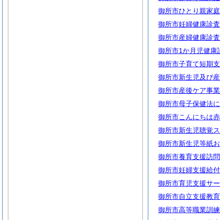
御所市ひとり親家庭
御所市妊婦健康診査
御所市産婦健康診査
御所市1か月児健康
御所市子育て短期支
御所市新生児及び産
御所市産後ケア事業
御所市母子保健法に
御所市こんにちは赤
御所市新生児聴覚ス
御所市新生児等紙お
御所市養育支援訪問
御所市妊婦支援給付
御所市育児支援サー
御所市自立支援教育
御所市高等職業訓練