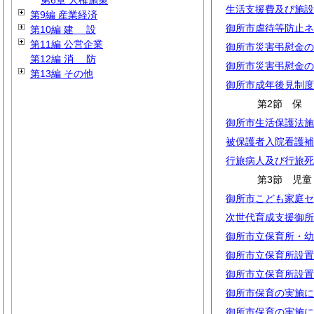
第6章 人権施策
生活支援費及び施設
第9編 産業経済
御所市虐待等防止ネ
第10編
建
設
第11編 公営企業
御所市災害弔慰金の
第12編
消
防
御所市災害弔慰金の
第13編 その他
御所市成年後見制度
第2節
御所市生活保護法施
被保護者入院看護補
行旅病人及び行旅死
第3節 児童
御所市こども家庭セ
次世代育成支援御所
御所市立保育所・幼
御所市立保育所設置
御所市立保育所設置
御所市保育の実施に
御所市保育の実施に