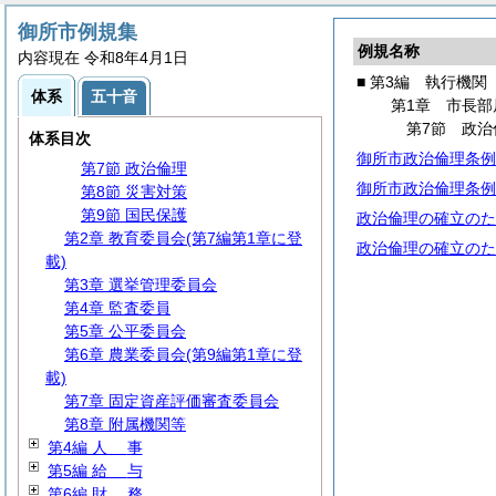
第1章 市長部局
第1節 事務分掌
御所市例規集
例規名称
第2節 代理・代決等
内容現在 令和8年4月1日
第3節 文書・公印
■ 第3編 執行機関
体系
五十音
第4節
広
報
第1章 市長部
第5節 情報管理
第7節 政治
体系目次
第6節 行政手続
御所市政治倫理条例
第7節 政治倫理
御所市政治倫理条例
第8節 災害対策
第9節 国民保護
政治倫理の確立のた
第2章 教育委員会(第7編第1章に登
政治倫理の確立のた
載)
第3章 選挙管理委員会
第4章 監査委員
第5章 公平委員会
第6章 農業委員会(第9編第1章に登
載)
第7章 固定資産評価審査委員会
第8章 附属機関等
第4編
人
事
第5編
給
与
第6編
財
務