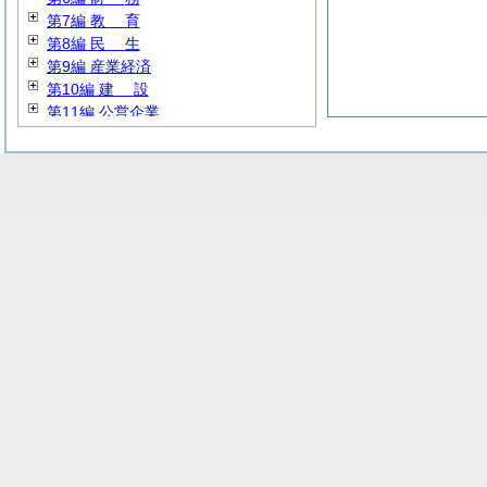
第7編
教
育
第8編
民
生
第9編 産業経済
第10編
建
設
第11編 公営企業
第12編
消
防
第13編 その他