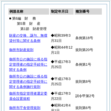
例規名称
制定年月日
種別番号
■ 第6編
財
務
第5章
財
産
第1節 財産管理
財産の交換、譲与、無償
◆昭和39年3
条例第18号
貸付等に関する条例
月31日
◆昭和44年12
御所市財産規則
規則第20号
月1日
御所市公の施設に係る指
◆平成17年3
定管理者の指定手続等に
条例第1号
月25日
関する条例
御所市公の施設に係る指
◆平成17年3
定管理者の指定手続等に
規則第8号
月25日
関する条例施行規則
御所市指定管理者選定委
◆平成17年3
訓令甲第2号
員会設置規程
月22日
◆昭和41年4
御所市庁舎管理規則
規則第6号
月1日