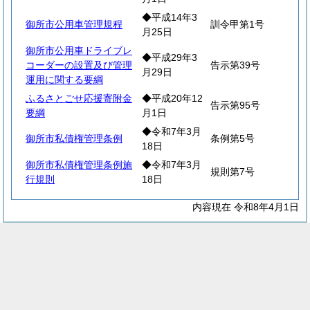
◆平成14年3
御所市公用車管理規程
訓令甲第1号
月25日
御所市公用車ドライブレ
◆平成29年3
コーダーの設置及び管理
告示第39号
月29日
運用に関する要綱
ふるさとごせ応援寄附金
◆平成20年12
告示第95号
要綱
月1日
◆令和7年3月
御所市私債権管理条例
条例第5号
18日
御所市私債権管理条例施
◆令和7年3月
規則第7号
行規則
18日
内容現在 令和8年4月1日