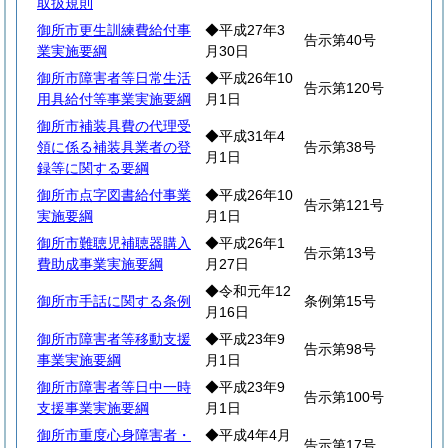
取扱規則
御所市更生訓練費給付事
◆平成27年3
告示第40号
業実施要綱
月30日
御所市障害者等日常生活
◆平成26年10
告示第120号
用具給付等事業実施要綱
月1日
御所市補装具費の代理受
◆平成31年4
領に係る補装具業者の登
告示第38号
月1日
録等に関する要綱
御所市点字図書給付事業
◆平成26年10
告示第121号
実施要綱
月1日
御所市難聴児補聴器購入
◆平成26年1
告示第13号
費助成事業実施要綱
月27日
◆令和元年12
御所市手話に関する条例
条例第15号
月16日
御所市障害者等移動支援
◆平成23年9
告示第98号
事業実施要綱
月1日
御所市障害者等日中一時
◆平成23年9
告示第100号
支援事業実施要綱
月1日
御所市重度心身障害者・
◆平成4年4月
告示第17号