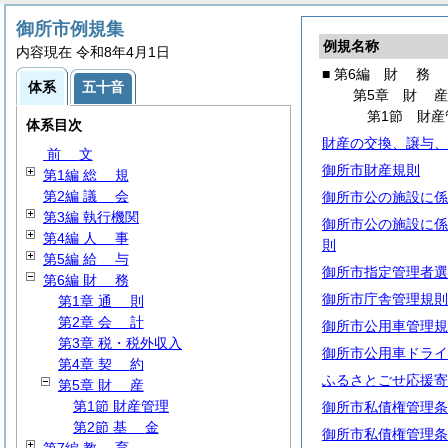
御所市例規集
例規名称
内容現在 令和8年4月1日
■ 第6編
財
務
体系
五十音
第5章
財
第1節 財産
体系目次
財産の交換、譲与、
前
文
御所市財産規則
第1編
総
規
第2編
議
会
御所市公の施設に係
第3編 執行機関
御所市公の施設に係
第4編
人
事
則
第5編
給
与
御所市指定管理者選
第6編
財
務
御所市庁舎管理規則
第1章
通
則
第2章
会
計
御所市公用車管理規
第3章 税・税外収入
御所市公用車ドライ
第4章
契
約
ふるさとごせ応援寄
第5章
財
産
第1節 財産管理
御所市私債権管理条
第2節
基
金
御所市私債権管理条