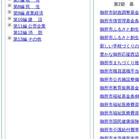
第7編
教
育
第2節
第8編
民
生
御所市財政調整基金
第9編 産業経済
第10編
建
設
御所市債管理基金条
第11編 公営企業
御所市ふるさと創生
第12編
消
防
御所市ふるさと創生
第13編 その他
新しい学校づくりの
豊かな御所応援西辺
御所市まちづくり推
御所市職員退職手当
御所市公共施設整備
御所市教育振興基金
御所市福祉基金条例
御所市福祉医療費資
御所市福祉医療費資
御所市国民健康保険
御所市介護給付費準
御所市水洗便所改造