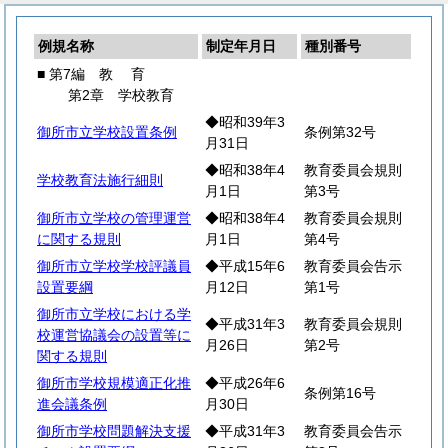
例規名称
制定年月日
種別番号
■ 第7編
教
育
第2章 学校教育
◆昭和39年3
御所市立学校設置条例
条例第32号
月31日
◆昭和38年4
教育委員会規則
学校教育法施行細則
月1日
第3号
御所市立学校の管理運営
◆昭和38年4
教育委員会規則
に関する規則
月1日
第4号
御所市立学校学校評議員
◆平成15年6
教育委員会告示
設置要綱
月12日
第1号
御所市立学校における学
◆平成31年3
教育委員会規則
校運営協議会の設置等に
月26日
第2号
関する規則
御所市学校規模適正化推
◆平成26年6
条例第16号
進会議条例
月30日
御所市学校問題解決支援
◆平成31年3
教育委員会告示