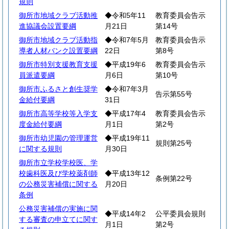
規則
御所市地域クラブ活動推
◆令和5年11
教育委員会告示
進協議会設置要綱
月21日
第14号
御所市地域クラブ活動指
◆令和7年5月
教育委員会告示
導者人材バンク設置要綱
22日
第8号
御所市特別支援教育支援
◆平成19年6
教育委員会告示
員派遣要綱
月6日
第10号
御所市ふるさと創生奨学
◆令和7年3月
告示第55号
金給付要綱
31日
御所市高等学校等入学支
◆平成17年4
教育委員会告示
度金給付要綱
月1日
第2号
御所市幼児園の管理運営
◆平成19年11
規則第25号
に関する規則
月30日
御所市立学校学校医、学
校歯科医及び学校薬剤師
◆平成13年12
条例第22号
の公務災害補償に関する
月20日
条例
公務災害補償の実施に関
◆平成14年2
公平委員会規則
する審査の申立てに関す
月1日
第2号