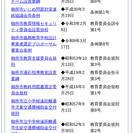
チーム設置要綱
月26日
第8号
御所市いじめ問題対策連
◆平成30年3
条例第1号
絡協議会等条例
月19日
御所市教育情報セキュリ
◆令和3年2月
教育委員会訓令
ティ委員会設置規程
8日
第1号
御所市義務教育学校設計
◆令和8年3月
事業者選定プロポーザル
条例第8号
17日
審査会条例
御所市教育支援委員会規
◆昭和53年10
教育委員会規則
則
月13日
第3号
御所市適応指導教室設置
◆平成19年2
教育委員会告示
要綱
月28日
第3号
御所市教科用図書選定委
◆平成16年3
教育委員会規程
員会規程
月25日
第1号
御所市立小学校遠距離通
◆昭和57年9
教育委員会規則
学児童交通費補助金交付
月1日
第8号
規則
御所市立中学校遠距離通
◆昭和52年3
教育委員会規則
学生徒交通費補助金交付
月30日
第2号