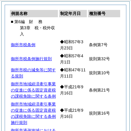
例規名称
制定年月日
種別番号
■ 第6編
財
務
第3章 税・税外収
入
◆昭和57年3
御所市税条例
条例第7号
月23日
◆昭和57年4
御所市税条例施行規則
規則第32号
月1日
御所市税の減免等に関す
◆昭和47年11
規則第10号
る規則
月11日
御所市地域経済牽引事業
◆平成21年9
の促進に係る固定資産税
条例第21号
月16日
の課税免除に関する条例
御所市地域経済牽引事業
の促進に係る固定資産税
◆平成21年9
規則第16号
の課税免除に関する条例
月16日
施行規則
御所市過疎地域における