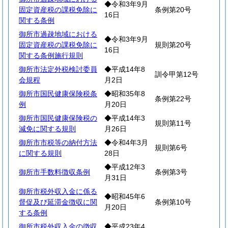
◆令和3年9月
固定資産税の課税免除に
条例第20号
16日
関する条例
御所市過疎地域における
◆令和3年9月
固定資産税の課税免除に
規則第20号
16日
関する条例施行規則
御所市法定外税検討委員
◆平成14年8
訓令甲第12号
会規程
月2日
御所市国民健康保険税条
◆昭和35年8
条例第22号
例
月20日
御所市国民健康保険税の
◆平成14年3
規則第11号
減免に関する規則
月26日
御所市市税等の納付方法
◆令和4年3月
規則第6号
に関する規則
28日
◆平成12年3
御所市手数料徴収条例
条例第3号
月31日
御所市税外収入金に係る
◆昭和45年6
督促及び延滞金徴収に関
条例第10号
月20日
する条例
御所市税外収入金の徴収
◆平成23年4