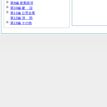
第9編 産業経済
第10編
建
設
第11編 公営企業
第12編
消
防
第13編 その他