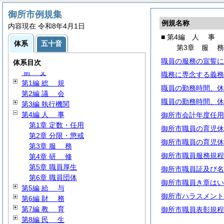
御所市例規集
例規名称
内容現在 令和8年4月1日
■ 第4編
人
事
体系
五十音
第3章
服
職員の服務の宣誓に
体系目次
前
文
職務に専念する義務
第1編
総
規
職員の勤務時間、休
第2編
議
会
職員の勤務時間、休
第3編 執行機関
第4編
人
事
御所市会計年度任用
第1章 定数・任用
御所市職員の育児休
第2章 分限・懲戒
御所市職員の育児休
第3章
服
務
御所市職員服務規程
第4章
研
修
第5章 職員厚生
御所市職員証及び名
第6章 職員団体
御所市職員き章はい
第5編
給
与
御所市ハラスメント
第6編
財
務
第7編
教
育
御所市職員表彰規程
第8編
民
生