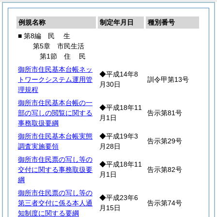
例規名称
制定年月日
種別番号
■ 第8編
民
生
第5章 市民生活
第1節
住
民
御所市住民基本台帳ネッ
◆平成14年8
トワークシステム運用管
訓令甲第13号
月30日
理規程
御所市住民基本台帳の一
◆平成18年11
部の写しの閲覧に関する
告示第81号
月1日
事務取扱要綱
御所市住民基本台帳実態
◆平成19年3
告示第29号
調査実施要領
月28日
御所市住民票の写し等の
◆平成18年11
交付に関する事務取扱要
告示第82号
月1日
綱
御所市住民票の写し等の
◆平成23年6
第三者交付に係る本人通
告示第74号
月15日
知制度に関する要綱