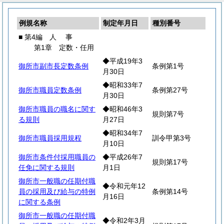
例規名称
制定年月日
種別番号
■ 第4編
人
事
第1章 定数・任用
◆平成19年3
御所市副市長定数条例
条例第1号
月30日
◆昭和33年7
御所市職員定数条例
条例第27号
月30日
御所市職員の職名に関す
◆昭和46年3
規則第7号
る規則
月27日
◆昭和34年7
御所市職員採用規程
訓令甲第3号
月10日
御所市条件付採用職員の
◆平成26年7
規則第17号
任免に関する規則
月1日
御所市一般職の任期付職
◆令和元年12
員の採用及び給与の特例
条例第14号
月16日
に関する条例
御所市一般職の任期付職
◆令和2年3月