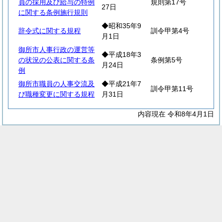
員の採用及び給与の特例
規則第17号
27日
に関する条例施行規則
◆昭和35年9
辞令式に関する規程
訓令甲第4号
月1日
御所市人事行政の運営等
◆平成18年3
の状況の公表に関する条
条例第5号
月24日
例
御所市職員の人事交流及
◆平成21年7
訓令甲第11号
び職種変更に関する規程
月31日
内容現在 令和8年4月1日