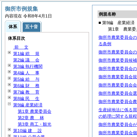
御所市例規集
例規名称
内容現在 令和8年4月1日
■ 第9編 産業経済
体系
五十音
第1章 農業委
御所市農業委員会の
体系目次
る条例
前
文
御所市農業委員会の
第1編
総
規
第2編
議
会
御所市農業委員候補
第3編 執行機関
御所市農業委員会の
第4編
人
事
御所市農業委員会規
第5編
給
与
御所市農業委員会会
第6編
財
務
第7編
教
育
御所市農業委員会選
第8編
民
生
御所市農業委員会農
第9編 産業経済
生産緑地法に係る買
第1章 農業委員会
の処理に関する規程
第2章
農
林
第3章 商工・観光
御所市農業委員会が
第10編
建
設
御所市農業委員会個