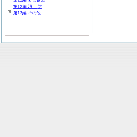
第11編 公営企業
第12編
消
防
第13編 その他