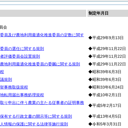
制定年月日
員会
委員及び農地利用最適化推進委員の定数に関す
◆平成29年9月13日
委員の選任に関する規則
◆平成29年11月22日
者評価委員会設置規則
◆平成29年11月22日
農地利用最適化推進委員の委嘱に関する規則
◆平成29年11月22日
程
◆昭和39年6月3日
議規則
◆昭和39年6月3日
挙事務取扱規程
◆昭和33年6月24日
地転用届出事務処理規程
◆平成10年2月1日
取り申出に伴う農業の主たる従事者の証明事務
◆平成5年2月17日
保有する行政文書の開示等に関する規則
◆平成13年4月5日
人情報の保護に関する法律等施行規則
◆令和5年3月31日