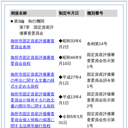
例規名称
制定年月日
種別番号
■ 第3編 執行機関
第7章 固定資産評
価審査委員会
御所市固定資産評価審査
◆昭和33年6
条例第14号
委員会条例
月2日
固定資産評価審
御所市固定資産評価審査
◆昭和46年9
査委員会告示第
委員会規程
月10日
1号
御所市固定資産評価審査
固定資産評価審
◆平成27年4
の申出に関する文書の様
査委員会訓令第
月1日
式を定める規程
1号
御所市固定資産評価審査
固定資産評価審
◆平成13年4
委員会が保有する行政文
査委員会告示第
月1日
書の開示等に関する規程
2号
御所市固定資産評価審査
固定資産評価審
◆令和5年3月
委員会個人情報の保護に
査委員会告示第
31日
関する法律等施行規程
1号