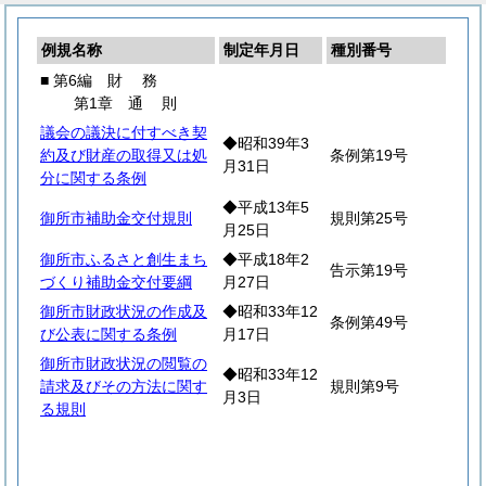
例規名称
制定年月日
種別番号
■ 第6編
財
務
第1章
通
則
議会の議決に付すべき契
◆昭和39年3
約及び財産の取得又は処
条例第19号
月31日
分に関する条例
◆平成13年5
御所市補助金交付規則
規則第25号
月25日
御所市ふるさと創生まち
◆平成18年2
告示第19号
づくり補助金交付要綱
月27日
御所市財政状況の作成及
◆昭和33年12
条例第49号
び公表に関する条例
月17日
御所市財政状況の閲覧の
◆昭和33年12
請求及びその方法に関す
規則第9号
月3日
る規則