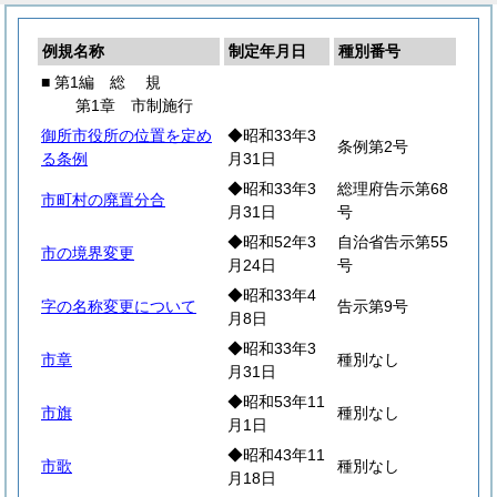
例規名称
制定年月日
種別番号
■ 第1編
総
規
第1章 市制施行
御所市役所の位置を定め
◆昭和33年3
条例第2号
る条例
月31日
◆昭和33年3
総理府告示第68
市町村の廃置分合
月31日
号
◆昭和52年3
自治省告示第55
市の境界変更
月24日
号
◆昭和33年4
字の名称変更について
告示第9号
月8日
◆昭和33年3
市章
種別なし
月31日
◆昭和53年11
市旗
種別なし
月1日
◆昭和43年11
市歌
種別なし
月18日