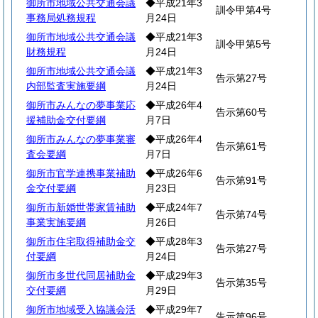
御所市地域公共交通会議
◆平成21年3
訓令甲第4号
事務局処務規程
月24日
御所市地域公共交通会議
◆平成21年3
訓令甲第5号
財務規程
月24日
御所市地域公共交通会議
◆平成21年3
告示第27号
内部監査実施要綱
月24日
御所市みんなの夢事業応
◆平成26年4
告示第60号
援補助金交付要綱
月7日
御所市みんなの夢事業審
◆平成26年4
告示第61号
査会要綱
月7日
御所市官学連携事業補助
◆平成26年6
告示第91号
金交付要綱
月23日
御所市新婚世帯家賃補助
◆平成24年7
告示第74号
事業実施要綱
月26日
御所市住宅取得補助金交
◆平成28年3
告示第27号
付要綱
月24日
御所市多世代同居補助金
◆平成29年3
告示第35号
交付要綱
月29日
御所市地域受入協議会活
◆平成29年7
告示第96号