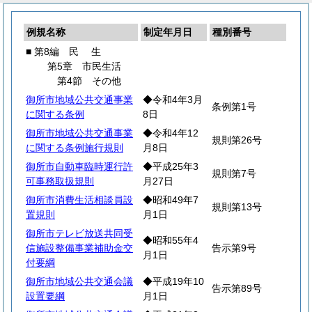
例規名称
制定年月日
種別番号
■ 第8編
民
生
第5章 市民生活
第4節 その他
御所市地域公共交通事業
◆令和4年3月
条例第1号
に関する条例
8日
御所市地域公共交通事業
◆令和4年12
規則第26号
に関する条例施行規則
月8日
御所市自動車臨時運行許
◆平成25年3
規則第7号
可事務取扱規則
月27日
御所市消費生活相談員設
◆昭和49年7
規則第13号
置規則
月1日
御所市テレビ放送共同受
◆昭和55年4
信施設整備事業補助金交
告示第9号
月1日
付要綱
御所市地域公共交通会議
◆平成19年10
告示第89号
設置要綱
月1日