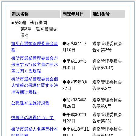
例規名称
制定年月日
種別番号
■ 第3編 執行機関
第3章 選挙管理委
員会
御所市選挙管理委員会規
◆昭和34年7
選挙管理委員会
程
月10日
告示第3号
御所市選挙管理委員会が
◆平成13年3
選挙管理委員会
保有する行政文書の開示
月31日
告示第13号
等に関する規程
御所市選挙管理委員会個
◆令和5年3月
選挙管理委員会
人情報の保護に関する法
22日
告示第2号
律等施行規程
◆昭和35年3
選挙管理委員会
公職選挙法施行規程
月25日
告示第6号
◆平成30年1
選挙管理委員会
投票区の設置について
月22日
告示第2号
御所市選挙人名簿等抄本
◆平成18年11
選挙管理委員会
閲覧規程
月1日
告示第53号