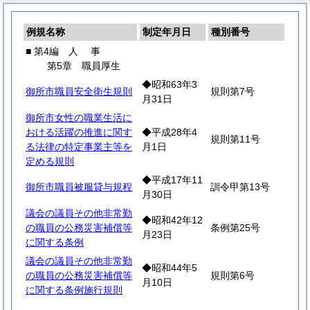
例規名称
制定年月日
種別番号
■ 第4編
人
事
第5章 職員厚生
◆昭和63年3
御所市職員安全衛生規則
規則第7号
月31日
御所市女性の職業生活に
おける活躍の推進に関す
◆平成28年4
規則第11号
る法律の特定事業主等を
月1日
定める規則
◆平成17年11
御所市職員被服貸与規程
訓令甲第13号
月30日
議会の議員その他非常勤
◆昭和42年12
の職員の公務災害補償等
条例第25号
月23日
に関する条例
議会の議員その他非常勤
◆昭和44年5
の職員の公務災害補償等
規則第6号
月10日
に関する条例施行規則