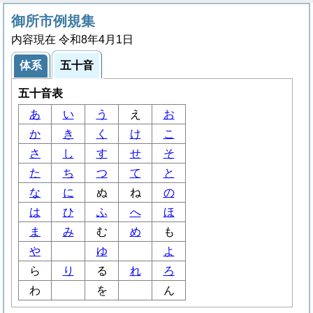
御所市例規集
内容現在 令和8年4月1日
体系
五十音
五十音表
あ
い
う
え
お
か
き
く
け
こ
さ
し
す
せ
そ
た
ち
つ
て
と
な
に
ぬ
ね
の
は
ひ
ふ
へ
ほ
ま
み
む
め
も
や
ゆ
よ
ら
り
る
れ
ろ
わ
を
ん