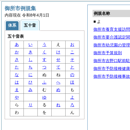
御所市例規集
例規名称
内容現在 令和8年4月1日
■ よ
体系
五十音
御所市養育支援訪問
五十音表
御所市要介護認定関
あ
い
う
え
お
御所市幼児園の管理
か
き
く
け
こ
御所市予算規則
さ
し
す
せ
そ
御所市吉野口駅前駐
た
ち
つ
て
と
御所市予防接種健康
な
に
ぬ
ね
の
御所市予防接種事故
は
ひ
ふ
へ
ほ
ま
み
む
め
も
や
ゆ
よ
ら
り
る
れ
ろ
わ
を
ん