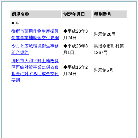
例規名称
制定年月日
種別番号
■ や
御所市薬用作物生産振興
◆平成28年3
告示第28号
促進事業補助金交付要綱
月24日
やまと広域環境衛生事務
◆平成23年3
県指令市町村第
組合規約
月1日
1267号
御所市大和平野土地改良
区再編対策事業に係る負
◆平成15年2
告示第5号
担金に対する助成金交付
月24日
要綱