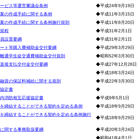
ービス等運営審議会条例
◆平成24年9月19日
案の作成手続に関する条例
◆平成11年3月15日
案の作成手続に関する条例施行規則
◆平成11年8月20日
規程
◆平成31年2月1日
員設置要綱
◆平成31年2月1日
ート等購入費補助金交付要綱
◆平成29年3月29日
離通学生徒交通費補助金交付規則
◆昭和52年3月30日
直接支払交付金交付要綱
◆平成27年12月28日
◆平成18年3月24日
融資の保証料補給に関する規則
◆平成22年3月30日
協定書
◆
内消防相互応援協定書
◆平成9年5月1日
を締結することができる契約を定める条例
◆平成18年9月29日
を締結することができる契約を定める条例施行
◆平成18年9月29日
に関する事務取扱要綱
◆平成20年3月24日
◆昭和41年4月1日