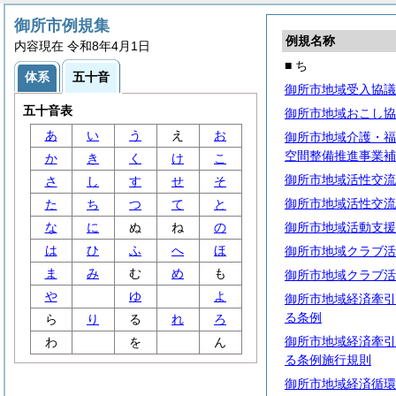
御所市例規集
例規名称
内容現在 令和8年4月1日
■ ち
体系
五十音
御所市地域受入協議
五十音表
御所市地域おこし協
あ
い
う
え
お
御所市地域介護・福
空間整備推進事業補
か
き
く
け
こ
御所市地域活性交流
さ
し
す
せ
そ
御所市地域活性交流
た
ち
つ
て
と
な
に
ぬ
ね
の
御所市地域活動支援
は
ひ
ふ
へ
ほ
御所市地域クラブ活
ま
み
む
め
も
御所市地域クラブ活
や
ゆ
よ
御所市地域経済牽引
る条例
ら
り
る
れ
ろ
御所市地域経済牽引
わ
を
ん
る条例施行規則
御所市地域経済循環