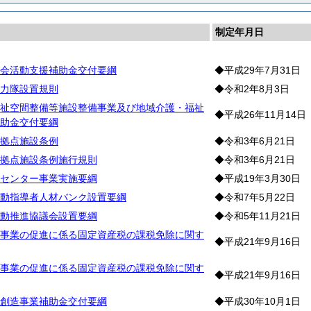
制定年月日
会活動支援補助金交付要綱
◆平成29年7月31日
力隊設置規則
◆令和2年8月3日
祉空間整備等施設整備事業及び地域介護・福祉
◆平成26年11月14日
助金交付要綱
拠点施設条例
◆令和3年6月21日
拠点施設条例施行規則
◆令和3年6月21日
センター事業実施要綱
◆平成19年3月30日
動指導者人材バンク設置要綱
◆令和7年5月22日
動推進協議会設置要綱
◆令和5年11月21日
事業の促進に係る固定資産税の課税免除に関す
◆平成21年9月16日
事業の促進に係る固定資産税の課税免除に関す
◆平成21年9月16日
創造事業補助金交付要綱
◆平成30年10月1日