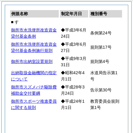
例規名称
制定年月日
種別番号
■ す
御所市水洗便所改造資金
◆平成3年6月
条例第24号
貸付基金条例
24日
御所市水洗便所改造資金
◆平成3年6月
規則第17号
貸付基金条例施行規則
27日
◆平成9年3月
御所市出納室設置規則
規則第4号
31日
出納取扱金融機関の指定
◆昭和42年4
水道局告示第1
について
月1日
号
御所市スズメバチ駆除費
◆平成28年3
告示第30号
補助金交付要綱
月24日
御所市スポーツ推進委員
◆平成24年1
教育委員会規則
に関する規則
月1日
第1号