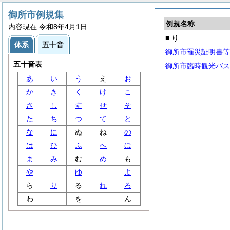
御所市例規集
例規名称
内容現在 令和8年4月1日
■ り
体系
五十音
御所市罹災証明書等
五十音表
御所市臨時観光バス
あ
い
う
え
お
か
き
く
け
こ
さ
し
す
せ
そ
た
ち
つ
て
と
な
に
ぬ
ね
の
は
ひ
ふ
へ
ほ
ま
み
む
め
も
や
ゆ
よ
ら
り
る
れ
ろ
わ
を
ん