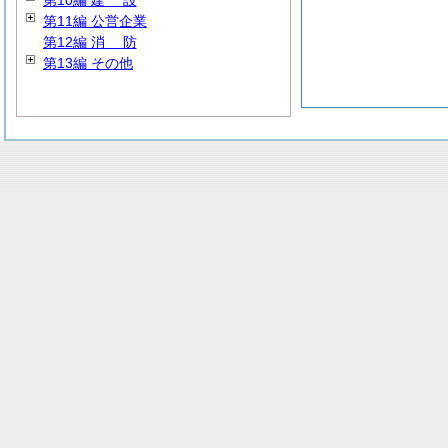
第10編
建
設
第11編 公営企業
第12編
消
防
第13編 その他