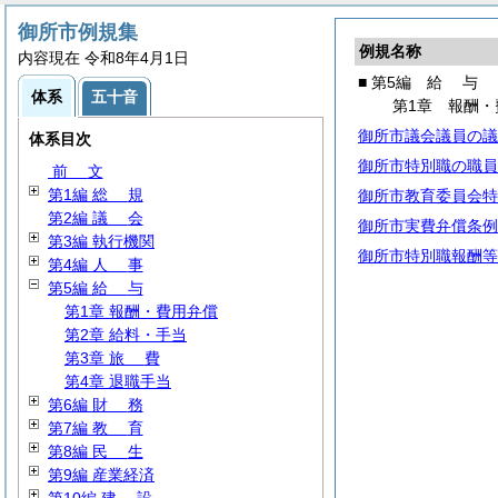
御所市例規集
例規名称
内容現在 令和8年4月1日
■ 第5編
給
与
体系
五十音
第1章 報酬・
御所市議会議員の議
体系目次
御所市特別職の職員
前
文
第1編
総
規
御所市教育委員会特
第2編
議
会
御所市実費弁償条例
第3編 執行機関
御所市特別職報酬等
第4編
人
事
第5編
給
与
第1章 報酬・費用弁償
第2章 給料・手当
第3章
旅
費
第4章 退職手当
第6編
財
務
第7編
教
育
第8編
民
生
第9編 産業経済