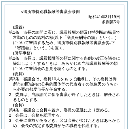
○御所市特別職報酬等審議会条例
昭和41年3月19日
条例第5号
(設置)
第1条
市長の諮問に応じ、議員報酬の額及び特別職の職員で
常勤のものの給料の額
(以下「議員報酬等の額」という。)
について審議するため、御所市特別職報酬等審議会
(以下
「審議会」という。)
を置く。
(所掌事務)
第2条
市長は、議員報酬等の額に関する条例の改正を議会に
提出しようとするときは、あらかじめ当該議員報酬等の額
について審議会の意見を聴くものとする。
(委員)
第3条
審議会は、委員10人をもって組織し、その委員は御
所市の区域内の公共的団体等の代表者その他住民のうちか
ら必要の都度市長が任命する。
2
委員は、当該諮問に係る審議が終了したときは、解任され
るものとする。
(会長)
第4条
審議会に会長を置き、委員の互選により定める。
2
会長は、会務を総理する。
3
会長に事故があるとき、又は会長が欠けたときはあらかじ
め、会長の指定する委員がその職務を代理する。