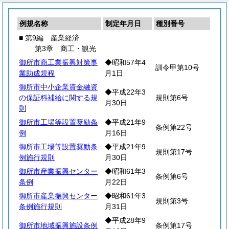
例規名称
制定年月日
種別番号
■ 第9編 産業経済
第3章 商工・観光
御所市商工業振興対策事
◆昭和57年4
訓令甲第10号
業助成規程
月1日
御所市中小企業資金融資
◆平成22年3
の保証料補給に関する規
規則第6号
月30日
則
御所市工場等設置奨励条
◆平成21年9
条例第22号
例
月16日
御所市工場等設置奨励条
◆平成21年9
規則第17号
例施行規則
月30日
御所市産業振興センター
◆昭和61年3
条例第6号
条例
月22日
御所市産業振興センター
◆昭和61年3
規則第3号
条例施行規則
月31日
◆平成28年9
御所市地域振興施設条例
条例第17号