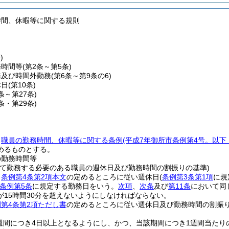
時間、休暇等に関する規則
)
務時間等
(第2条～第5条)
務及び時間外勤務
(第6条～第9条の6)
休日
(第10条)
1条～第27条)
8条・第29条)
、
職員の勤務時間、休暇等に関する条例
(平成7年御所市条例第4号。以下
めるものとする。
の勤務時間等
って勤務する必要のある職員の週休日及び勤務時間の割振りの基準)
、
条例第4条第2項本文
の定めるところに従い週休日
(
条例第3条第1項
に規
条例第5条
に規定する勤務日をいう。
次項
、
次条
及び
第11条
において同
が15時間30分を超えないようにしなければならない。
第4条第2項ただし書
の定めるところに従い週休日及び勤務時間の割振
週間につき4日以上となるようにし、かつ、当該期間につき1週間当たりの