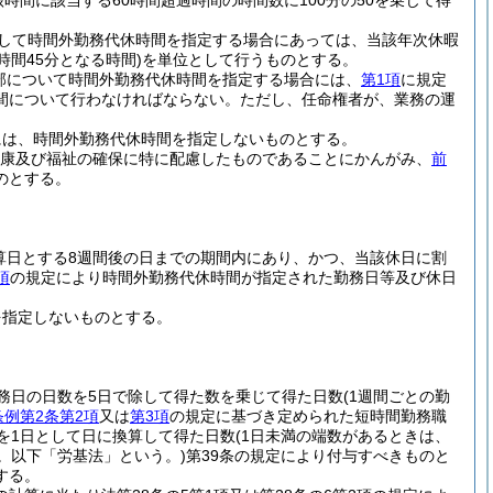
時間に該当する60時間超過時間の時間数に100分の50を乗じて得
続して時間外勤務代休時間を指定する場合にあっては、当該年次休暇
間45分となる時間)
を単位として行うものとする。
部について時間外勤務代休時間を指定する場合には、
第1項
に規定
間について行わなければならない。
ただし、任命権者が、業務の運
には、時間外勤務代休時間を指定しないものとする。
健康及び福祉の確保に特に配慮したものであることにかんがみ、
前
のとする。
算日とする8週間後の日までの期間内にあり、かつ、当該休日に割
項
の規定により時間外勤務代休時間が指定された勤務日等及び休日
を指定しないものとする。
務日の日数を5日で除して得た数を乗じて得た日数(1週間ごとの勤
条例第2条第2項
又は
第3項
の規定に基づき定められた短時間勤務職
数を1日として日に換算して得た日数
(1日未満の端数があるときは、
号。以下「労基法」という。)
第39条の規定により付与すべきものと
する。