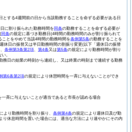
日とする4週間前の日から当該勤務することを命ずる必要がある日
務日に割り振られた勤務時間を
同条
の勤務することを命ずる必要が
(
同条
の規定に基づき勤務日
(4時間の勤務時間のみが割り振られて
ることをやめて当該4時間の勤務時間を
条例第5条
の勤務することを
週休日の振替又は半日勤務時間の割振り変更
(以下「週休日の振替
つ、
条例第3条第2項
、
第4条
又は
第5条
の規定により勤務時間が割り
ない。
勤務日の始業の時刻から連続し、又は終業の時刻まで連続する勤務
例第6条第2項
の規定により休憩時間を一斉に与えないことができ
を一斉に与えないことが適当であると市長が認める場合
により勤務時間を割り振り、
条例第4条
の規定により週休日及び勤
より休息時間を置いた場合には、適当な方法により速やかにその内