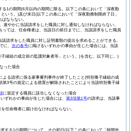
する1の期間
(6月以内の期間に限る。以下この条において「深夜勤
という。)
及び末日
(以下この条において「深夜勤務制限終了日」
ればならない。
、速やかに当該請求をした職員に対し通知しなければならない。
あっては、任命権者は、当該日の前日までに、当該請求をした職員
当該請求をした職員に対し証明書類の提出を求めることができる。
でに、
次の各号
に掲げるいずれかの事由が生じた場合には、当該
養子縁組の成立前の監護対象者等」という。)
を含む。以下同じ。)
なった場合
定による請求に係る家事審判事件が終了したこと
(特別養子縁組の成
1項第3号の規定による措置が解除されたことにより当該特別養子縁
項
に規定する職員に該当しなくなった場合
るいずれかの事由が生じた場合には、
第3項第1号
の請求は、当該事
旨を任命権者に届け出なければならない。
求する1の期間について、その初日
(以下この条において「時間外