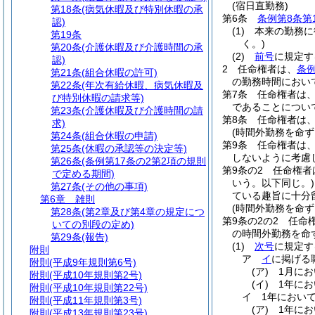
(宿日直勤務)
第18条
(病気休暇及び特別休暇の承
第6条
条例第8条第
認)
(1)
本来の勤務に
第19条
く。)
第20条
(介護休暇及び介護時間の承
(2)
前号
に規定す
認)
2
任命権者は、
条例
第21条
(組合休暇の許可)
の勤務時間におい
第22条
(年次有給休暇、病気休暇及
第7条
任命権者は
び特別休暇の請求等)
であることについ
第23条
(介護休暇及び介護時間の請
第8条
任命権者は
求)
(時間外勤務を命ず
第24条
(組合休暇の申請)
第9条
任命権者は
第25条
(休暇の承認等の決定等)
しないように考慮
第26条
(条例第17条の2第2項の規則
第9条の2
任命権者
で定める期間)
いう。以下同じ。)
第27条
(その他の事項)
ている趣旨に十分
第6章
雑則
(時間外勤務を命ず
第28条
(第2章及び第4章の規定につ
第9条の2の2
任命
いての別段の定め)
の時間外勤務を命
第29条
(報告)
(1)
次号
に規定す
附則
ア
イ
に掲げる
附則
(平成9年規則第6号)
(ア)
1月に
附則
(平成10年規則第2号)
(イ)
1年に
附則
(平成10年規則第22号)
イ
1年におい
附則
(平成11年規則第3号)
(ア)
1年に
附則
(平成13年規則第23号)