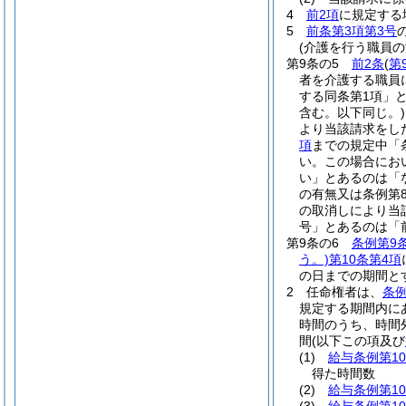
4
前2項
に規定する
5
前条第3項第3号
(介護を行う職員
第9条の5
前2条
(
第
者を介護する職員
する同条第1項」
含む。以下同じ。)
より当該請求をし
項
までの規定中「
い。この場合にお
い」とあるのは「
の有無又は条例第
の取消しにより当
号」とあるのは「
第9条の6
条例第9
う。)
第10条第4項
の日までの期間と
2
任命権者は、
条例
規定する期間内に
時間のうち、時間
間
(以下この項及び
(1)
給与条例第10
得た時間数
(2)
給与条例第10