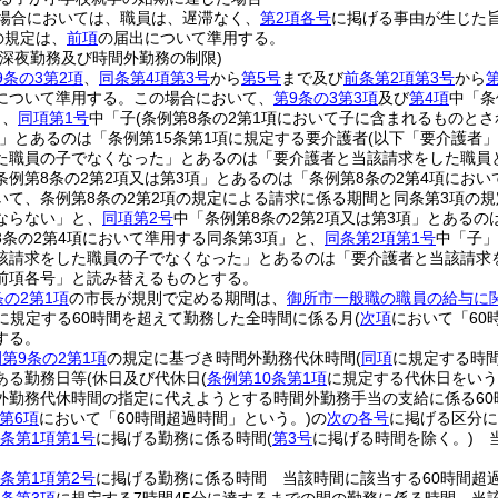
場合においては、職員は、遅滞なく、
第2項各号
に掲げる事由が生じた
の規定は、
前項
の届出について準用する。
の深夜勤務及び時間外勤務の制限)
9条の3第2項
、
同条第4項第3号
から
第5号
まで及び
前条第2項第3号
から
について準用する。
この場合において、
第9条の3第3項
及び
第4項
中「条
と、
同項第1号
中「子
(条例第8条の2第1項において子に含まれるものとさ
」とあるのは「条例第15条第1項に規定する要介護者
(以下「要介護者」
た職員の子でなくなった」とあるのは「要介護者と当該請求をした職員
条例第8条の2第2項又は第3項」とあるのは「条例第8条の2第4項におい
いて、条例第8条の2第2項の規定による請求に係る期間と同条第3項の
ならない」と、
同項第2号
中「条例第8条の2第2項又は第3項」とあるの
8条の2第4項において準用する同条第3項」と、
同条第2項第1号
中「子」
該請求をした職員の子でなくなった」とあるのは「要介護者と当該請求
前項各号」と読み替えるものとする。
条の2第1項
の市長が規則で定める期間は、
御所市一般職の職員の給与に
に規定する60時間を超えて勤務した全時間に係る月
(
次項
において「60
する。
第9条の2第1項
の規定に基づき時間外勤務代休時間
(
同項
に規定する時
ある勤務日等
(休日及び代休日
(
条例第10条第1項
に規定する代休日をいう
外勤務代休時間の指定に代えようとする時間外勤務手当の支給に係る60
第6項
において「60時間超過時間」という。)
の
次の各号
に掲げる区分に
条第1項第1号
に掲げる勤務に係る時間
(
第3号
に掲げる時間を除く。)
当
条第1項第2号
に掲げる勤務に係る時間 当該時間に該当する60時間超過