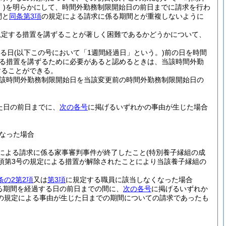
)
を明らかにして、時間外勤務制限開始日の前日までに請求を行わ
間と
同条第3項
の規定による請求に係る期間とが重複しないように
規定する措置を講ずることが著しく困難であるかどうかについて、
する日
(以下この号において「1週間経過日」という。)
前の日を時間
る措置を講ずるために必要があると認めるときは、当該時間外勤
することができる。
該時間外勤務制限開始日を当該変更前の時間外勤務制限開始日の
た日の前日までに、
次の各号
に掲げるいずれかの事由が生じた場合
なった場合
定による請求に係る家事審判事件が終了したこと
(特別養子縁組の成
1項第3号の規定による措置が解除されたことにより当該養子縁組の
条の2第2項
又は
第3項
に規定する職員に該当しなくなった場合
る期間を経過する日の前日までの間に、
次の各号
に掲げるいずれか
の規定による事由が生じた日までの期間についての請求であったも