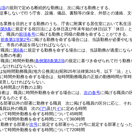
1項
の規則で定める断続的な勤務は、次に掲げる勤務とする。
従事しないで行う庁舎、設備、備品、書類等の保全、外部との連絡、文
る業務を目的とする勤務のうち、庁舎に附属する居住室において私生活
第9条
に規定する祝日法による休日及び年末年始の休日
(以下「休日」と
て、職員の
前項各号
に掲げる勤務と同様の勤務を命ずることができる。
、
前条第1項第2号
に掲げる勤務を命ずる場合には、当該勤務が必要やむ
て、市長の承認を得なければならない。
、職員に
第6条
に規定する勤務を命ずる場合には、当該勤務が過度になら
る際の考慮)
、職員に時間外勤務
(
条例第8条第2項
の規定に基づき命ぜられて行う勤務
しなければならない。
は短時間勤務職員
(地方公務員法
(昭和25年法律第261号。以下「法」と
に時間外勤務を命ずる場合は、短時間勤務職員の正規の勤務時間が常時
留意しなければならない。
る時間及び月数の上限)
権者は、職員に時間外勤務を命ずる場合には、
次の各号
に掲げる職員の
ずるものとする。
る部署以外の部署に勤務する職員 次に掲げる職員の区分に応じ、それ
職員以外の職員 次の
(ア)
及び
(イ)
に定める時間
おいて時間外勤務を命ずる時間について45時間
おいて時間外勤務を命ずる時間について360時間
て勤務する部署が
次号
に規定する部署からこの号に規定する部署となっ
おいて時間外勤務を命ずる時間について720時間