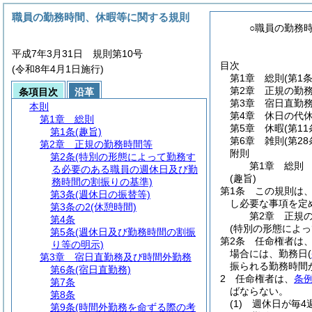
職員の勤務時間、休暇等に関する規則
○職員の勤務
平成7年3月31日 規則第10号
目次
(令和8年4月1日施行)
第1章
総則
(第1条
第2章
正規の勤
条項目次
沿革
第3章
宿日直勤
本則
第4章
休日の代
第1章
総則
第5章
休暇
(第1
第1条
(趣旨)
第6章
雑則
(第2
第2章
正規の勤務時間等
附則
第2条
(特別の形態によって勤務す
第1章
総則
る必要のある職員の週休日及び勤
(趣旨)
務時間の割振りの基準)
第1条
この規則は
第3条
(週休日の振替等)
し必要な事項を定
第3条の2
(休憩時間)
第2章
正規
第4条
(特別の形態によ
第5条
(週休日及び勤務時間の割振
第2条
任命権者は
り等の明示)
場合には、勤務日
(
第3章
宿日直勤務及び時間外勤務
振られる勤務時間
第6条
(宿日直勤務)
2
任命権者は、
条例
第7条
ばならない。
第8条
(1)
週休日が毎4
第9条
(時間外勤務を命ずる際の考