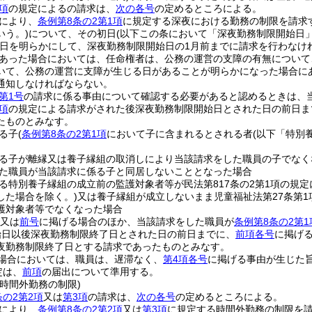
項
の規定によるの請求は、
次の各号
の定めるところによる。
により、
条例第8条の2第1項
に規定する深夜における勤務の制限を請求
いう。)
について、その初日
(以下この条において「深夜勤務制限開始日」
日を明らかにして、深夜勤務制限開始日の1月前までに請求を行わなけ
あった場合においては、任命権者は、公務の運営の支障の有無について
いて、公務の運営に支障が生じる日があることが明らかになった場合に
通知しなければならない。
第1号
の請求に係る事由について確認する必要があると認めるときは、
項
の規定による請求がされた後深夜勤務制限開始日とされた日の前日ま
たものとみなす。
る子
(
条例第8条の2第1項
において子に含まれるとされる者
(以下「特別
る子が離縁又は養子縁組の取消しにより当該請求をした職員の子でなく
た職員が当該請求に係る子と同居しないこととなった場合
る特別養子縁組の成立前の監護対象者等が民法第817条の2第1項の規
した場合を除く。)
又は養子縁組が成立しないまま児童福祉法第27条第
護対象者等でなくなった場合
又は
前号
に掲げる場合のほか、当該請求をした職員が
条例第8条の2第1
始日以後深夜勤務制限終了日とされた日の前日までに、
前項各号
に掲げ
夜勤務制限終了日とする請求であったものとみなす。
場合においては、職員は、遅滞なく、
第4項各号
に掲げる事由が生じた
定は、
前項
の届出について準用する。
時間外勤務の制限)
条の2第2項
又は
第3項
の請求は、
次の各号
の定めるところによる。
により、
条例第8条の2第2項
又は
第3項
に規定する時間外勤務の制限を請