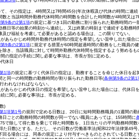
0条第3項
に規定する7時間45分に達するまでの間の勤務に係る時間 当該
て、その指定は、4時間又は7時間45分
(年次休暇及び代休の時間に連
間数と当該時間外勤務代休時間の時間数を合計した時間数が4時間又は7時
第9条の2第1項
の規定に基づき1回の勤務に割り振られた勤務時間の一
勤務日等の始業の時刻から連続し、又は終業の時刻まで連続する勤務時
康及び福祉を考慮して必要があると認める場合は、この限りでない。
員があらかじめ時間外勤務代休時間の指定を希望しない旨申し出た場合
第9条の2第1項
に規定する措置が60時間超過時間の勤務をした職員の
を除き、当該職員に対して時間外勤務代休時間を指定するよう努めるも
時間の指定の手続に関し必要な事項は、市長が別に定める。
の代休日
第1項
の規定に基づく代休日の指定は、勤務することを命じた休日を起
間と同一の時間数の勤務時間が割り振られた勤務日等
(
条例第9条の2第1
行われなければならない。
員があらかじめ代休日の指定を希望しない旨申し出た場合には、代休日
手続に関し必要な事項は、市長が定める。
数)
第1項第1号
の規則で定める日数は、20日に短時間勤務職員の1週間の勤
務日ごとの勤務時間の時間数が同一でない職員にあっては、155時間に
8.75で除して得た数を乗じて得た時間数を、1日当たりの平均勤務時間
得た日数)
とする。ただし、その日数が労働基準法
(昭和22年法律第49
下回る場合には、同条の規定により付与すべきものとされている日数と