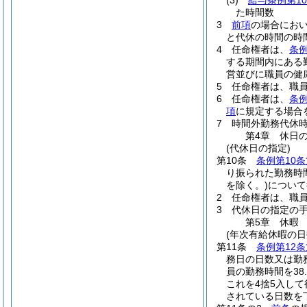
(3)
給与条例第1
た時間数
3
前項
の場合におい
と代休の時間の時
4
任命権者は、
条例
する期間内にある
営並びに職員の健
5
任命権者は、職
6
任命権者は、
条例
項
に規定する場合
7
時間外勤務代休
第4章
休日
(代休日の指定)
第10条
条例第10条
り振られた勤務時
を除く。)
について
2
任命権者は、職
3
代休日の指定の
第5章
休暇
(年次有給休暇の日
第11条
条例第12条
務日の日数又は勤
員の勤務時間を3
これを4捨5入して
されている日数を