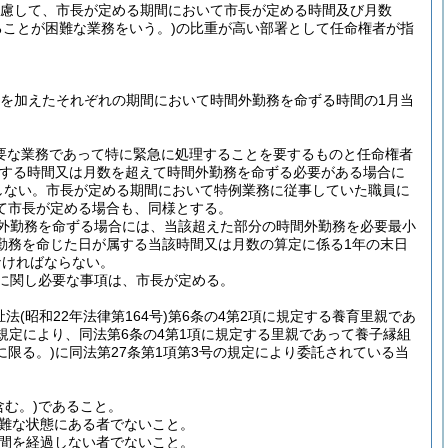
考慮して、市長が定める期間において市長が定める時間及び月数
ことが困難な業務をいう。)
の比重が高い部署として任命権者が指
間を加えたそれぞれの期間において時間外勤務を命ずる時間の1月当
要な業務であって特に緊急に処理することを要するものと任命権者
する時間又は月数を超えて時間外勤務を命ずる必要がある場合に
しない。
市長が定める期間において特例業務に従事していた職員に
て市長が定める場合も、同様とする。
外勤務を命ずる場合には、当該超えた部分の時間外勤務を必要最小
勤務を命じた日が属する当該時間又は月数の算定に係る1年の末日
なければならない。
に関し必要な事項は、市長が定める。
祉法
(昭和22年法律第164号)
第6条の4第2項に規定する養育里親であ
規定により、同法第6条の4第1項に規定する里親であって養子縁組
限る。)
に同法第27条第1項第3号の規定により委託されている当
む。)
であること。
難な状態にある者でないこと。
週間を経過しない者でないこと。