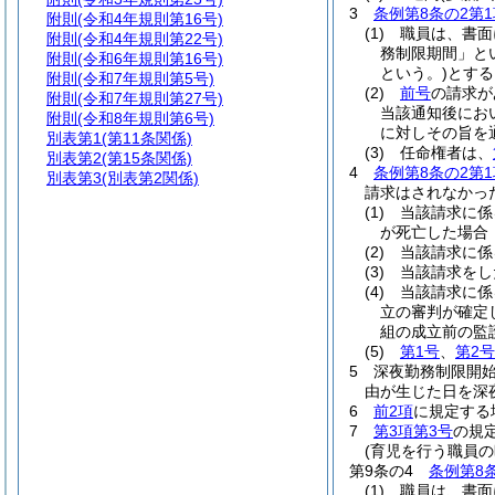
3
条例第8条の2第1
附則
(令和4年規則第16号)
(1)
職員は、書面
附則
(令和4年規則第22号)
務制限期間」と
附則
(令和6年規則第16号)
という。)
とする
附則
(令和7年規則第5号)
(2)
前号
の請求が
附則
(令和7年規則第27号)
当該通知後にお
附則
(令和8年規則第6号)
に対しその旨を
別表第1
(第11条関係)
(3)
任命権者は、
別表第2
(第15条関係)
4
条例第8条の2第1
別表第3
(別表第2関係)
請求はされなかっ
(1)
当該請求に係
が死亡した場合
(2)
当該請求に係
(3)
当該請求をし
(4)
当該請求に係
立の審判が確定
組の成立前の監
(5)
第1号
、
第2号
5
深夜勤務制限開
由が生じた日を深
6
前2項
に規定する
7
第3項第3号
の規
(育児を行う職員の
第9条の4
条例第8
(1)
職員は、書面