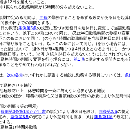
続き12日を超えないこと。
割り振られる勤務時間が15時間30分を超えないこと。
規則で定める期間は、
同条
の勤務することを命ずる必要がある日を起算
週間後の日までの期間とする。
休日の振替
(
条例第5条
の規定に基づき勤務日を週休日に変更して当該勤
ことをいう。以下この項において同じ。)
又は半日勤務時間の割振り変更
下この条において同じ。)
のうち4時間の勤務時間を当該勤務日に割り振
日に割り振ることをいう。以下この条において同じ。)
を行う場合には、
った後において、週休日が毎4週間につき4日以上となるようにし、か
「勤務日等」という。)
が引き続き24日を超えないようにしなければなら
日勤務時間の割振り変更を行う場合には、
第1項
に規定する期間内にある
振ることをやめて行わなければならない。
は、
次の各号
のいずれかに該当する施設に勤務する職員については、
条
て勤務させる施設
他危険防止上、休憩時間を一斉に与えない必要がある施設
る施設のほか、職務の特殊性又は当該施設の特殊の必要により休憩時間
間の割振り等の明示)
、
条例第3条第1項ただし書
の規定により週休日を設け、
同条第2項
の規定
定め、
条例第6条
の規定により休憩時間を置き、又は
前条第1項
の規定に
とする。
直勤務及び時間外勤務