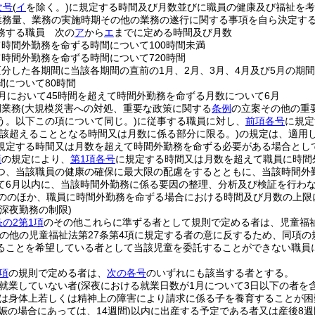
次号
(
イ
を除く。)
に規定する時間及び月数並びに職員の健康及び福祉を
業務量、業務の実施時期その他の業務の遂行に関する事項を自ら決定する
務する職員 次の
ア
から
エ
までに定める時間及び月数
て時間外勤務を命ずる時間について100時間未満
て時間外勤務を命ずる時間について720時間
区分した各期間に当該各期間の直前の1月、2月、3月、4月及び5月の期
間について80時間
1月において45時間を超えて時間外勤務を命ずる月数について6月
例業務
(大規模災害への対処、重要な政策に関する
条例
の立案その他の重
う。以下この項について同じ。)
に従事する職員に対し、
前項各号
に規定
当該超えることとなる時間又は月数に係る部分に限る。)
の規定は、適用
規定する時間又は月数を超えて時間外勤務を命ずる必要がある場合とし
項
の規定により、
第1項各号
に規定する時間又は月数を超えて職員に時間
つ、当該職員の健康の確保に最大限の配慮をするとともに、当該時間外
て6月以内に、当該時間外勤務に係る要因の整理、分析及び検証を行わ
ののほか、職員に時間外勤務を命ずる場合における時間及び月数の上限
深夜勤務の制限)
条の2第1項
のその他これらに準ずる者として規則で定める者は、児童福
その他の児童福祉法第27条第4項に規定する者の意に反するため、同項の
ることを希望している者として当該児童を委託することができない職員に
項
の規則で定める者は、
次の各号
のいずれにも該当する者とする。
就業していない者
(深夜における就業日数が1月について3日以下の者を含
は身体上若しくは精神上の障害により請求に係る子を養育することが困
娠の場合にあっては、14週間)
以内に出産する予定である者又は産後8