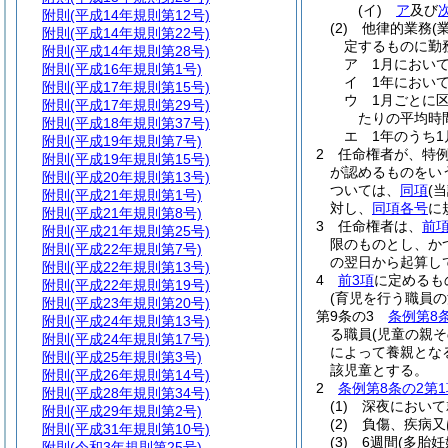
(イ)
ア
及び
附則
(平成14年規則第12号)
(2)
他律的業務
(
附則
(平成14年規則第22号)
定するものに勤
附則
(平成14年規則第28号)
ア
1月におい
附則
(平成16年規則第1号)
イ
1年におい
附則
(平成17年規則第15号)
ウ
1月ごとに
附則
(平成17年規則第29号)
たりの平均時
附則
(平成18年規則第37号)
エ
1年のうち
附則
(平成19年規則第7号)
2
任命権者が、特
附則
(平成19年規則第15号)
が認めるものをい
附則
(平成20年規則第13号)
ついては、
同項
(
附則
(平成21年規則第1号)
対し、
同項各号
に
附則
(平成21年規則第8号)
3
任命権者は、
前
附則
(平成21年規則第25号)
限のものとし、か
附則
(平成22年規則第7号)
の翌日から起算し
附則
(平成22年規則第13号)
4
前3項
に定めるも
附則
(平成22年規則第19号)
(育児を行う職員の
附則
(平成23年規則第20号)
第9条の3
条例第8
附則
(平成24年規則第13号)
る職員
(児童の親
附則
(平成24年規則第17号)
によって養親とな
附則
(平成25年規則第3号)
該児童とする。
附則
(平成26年規則第14号)
2
条例第8条の2第1
附則
(平成28年規則第34号)
(1)
深夜において
附則
(平成29年規則第2号)
(2)
負傷、疾病又
附則
(平成31年規則第10号)
(3)
6週間
(多胎妊
附則
(令和3年規則第25号)