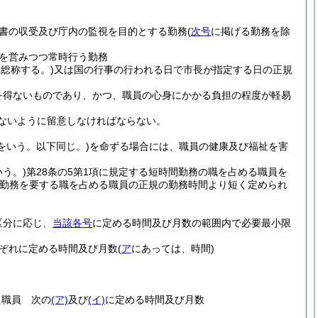
書の収受及び庁内の監視を目的とする勤務
(
次号
に掲げる勤務を除
を営みつつ常時行う勤務
総称する。)
又は国の行事の行われる日で市長が指定する日の正規
を得ないものであり、かつ、職員の心身にかかる負担の程度が軽易
ないように留意しなければならない。
をいう。以下同じ。)
を命ずる場合には、職員の健康及び福祉を害
いう。)
第28条の5第1項に規定する短時間勤務の職を占める職員を
勤務を要する職を占める職員の正規の勤務時間より短く定められ
区分に応じ、
当該各号
に定める時間及び月数の範囲内で必要最小限
ぞれに定める時間及び月数
(
ア
にあっては、時間)
た職員 次の
(ア)
及び
(イ)
に定める時間及び月数