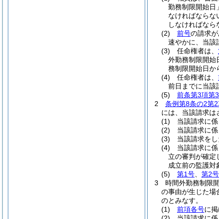
勤務制限開始日
なければならな
しなければなら
(2)
前号
の請求が
速やかに、当該
(3)
任命権者は、
外勤務制限開始
務制限開始日か
(4)
任命権者は、
前日までに当該
(5)
前条第3項第
2
条例第8条の2第2
には、当該請求は
(1)
当該請求に係
(2)
当該請求に係
(3)
当該請求をし
(4)
当該請求に係
立の審判が確定
成立前の監護対
(5)
第1号
、
第2号
3
時間外勤務制限
の事由が生じた場
のとみなす。
(1)
前項各号
に掲
(2)
当該請求に係