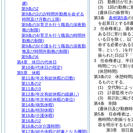
(2)
勤務日が引き
慮)
(3)
1回の勤務に
第9条の2
(週休日の振替等)
第9条の2の2
(時間外勤務を命ずる
第3条
条例第5条
の
時間及び月数の上限)
を起算日とする8
第9条の3
(育児を行う職員の深夜勤
2
任命権者は、週
務の制限)
ある日に割り振る
第9条の4
(育児を行う職員の時間外
いる日を除く。以
勤務の制限)
命ずる必要がある
第9条の5
(介護を行う職員の深夜勤
等」という。)
を行
務及び時間外勤務の制限)
振られた日
(以下
第9条の6
3
任命権者は、半
第4章
休日の代休日
時間について割り
第10条
(代休日の指定)
(休憩時間)
第5章
休暇
第3条の2
休憩時間
第11条
(年次有給休暇の日数)
るものとする。
第11条の2
(1)
交代制によっ
第11条の3
(2)
計器監視その
第12条
(年次有給休暇の繰越し)
(3)
前2項に掲げ
第13条
(年次有給休暇の単位)
第4条
削除
第14条
(病気休暇)
(週休日及び勤務時
第15条
(特別休暇)
第5条
任命権者は
第16条
(介護休暇)
務時間の割振りを
第16条の2
容を明示するもの
第16条の3
(介護時間)
第3章
宿日
第17条
(組合休暇の対象となる機関)