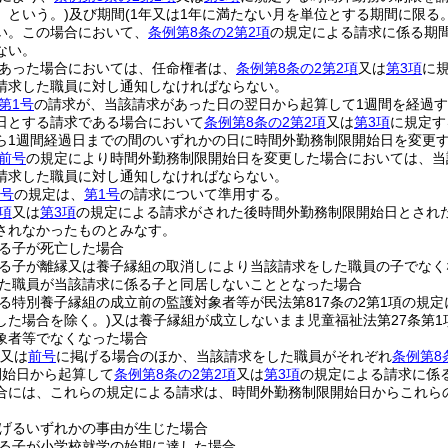
」という。)
及び期間
(1年又は1年に満たない月を単位とする期間に限る。
い。
この場合において、
条例第8条の2第2項
の規定による請求に係る期
ない。
あった場合においては、任命権者は、
条例第8条の2第2項
又は
第3項
に
請求した職員に対し通知しなければならない。
第1号
の請求が、当該請求があった日の翌日から起算して1週間を経過
日とする請求である場合において
条例第8条の2第2項
又は
第3項
に規定す
ら1週間経過日までの間のいずれかの日に時間外勤務制限開始日を変更
前号
の規定により時間外勤務制限開始日を変更した場合においては、当
請求した職員に対し通知しなければならない。
3号
の規定は、
第1号
の請求について準用する。
項
又は
第3項
の規定による請求がされた後時間外勤務制限開始日とされ
されなかったものとみなす。
る子が死亡した場合
る子が離縁又は養子縁組の取消しにより当該請求をした職員の子でなく
た職員が当該請求に係る子と同居しないこととなった場合
る特別養子縁組の成立前の監護対象者等が民法第817条の2第1項の規
した場合を除く。)
又は養子縁組が成立しないまま児童福祉法第27条第
象者等でなくなった場合
又は
前号
に掲げる場合のほか、当該請求をした職員がそれぞれ
条例第8
開始日から起算して
条例第8条の2第2項
又は
第3項
の規定による請求に係
合には、これらの規定による請求は、時間外勤務制限開始日からこれら
げるいずれかの事由が生じた場合
る子が小学校就学の始期に達した場合