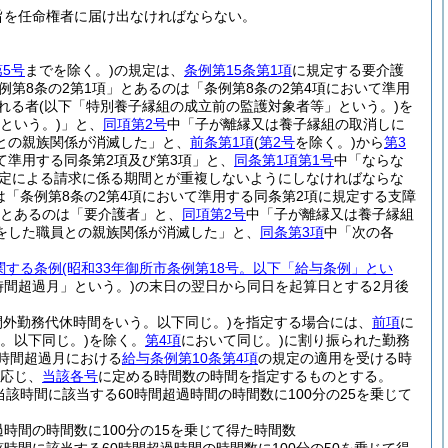
旨を任命権者に届け出なければならない。
第5号
までを除く。)
の規定は、
条例第15条第1項
に規定する要介護
例第8条の2第1項」とあるのは「条例第8条の2第4項において準用
れる者
(以下「特別養子縁組の成立前の監護対象者等」という。)
を
という。)
」と、
同項第2号
中「子が離縁又は養子縁組の取消しに
との親族関係が消滅した」と、
前条第1項
(
第2号
を除く。)
から
第3
て準用する同条第2項及び第3項」と、
同条第1項第1号
中「ならな
規定による請求に係る期間とが重複しないようにしなければならな
は「条例第8条の2第4項において準用する同条第2項に規定する支障
とあるのは「要介護者」と、
同項第2号
中「子が離縁又は養子縁組
をした職員との親族関係が消滅した」と、
同条第3項
中「次の各
関する条例
(昭和33年御所市条例第18号。以下「給与条例」とい
時間超過月」という。)
の末日の翌日から同日を起算日とする2月後
間外勤務代休時間をいう。以下同じ。)
を指定する場合には、
前項
に
。以下同じ。)
を除く。
第4項
において同じ。)
に割り振られた勤務
時間超過月における
給与条例第10条第4項
の規定の適用を受ける時
応じ、
当該各号
に定める時間数の時間を指定するものとする。
該時間に該当する60時間超過時間の時間数に100分の25を乗じて
時間の時間数に100分の15を乗じて得た時間数