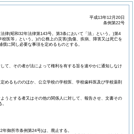
平成13年12月20日
条例第22号
る法律
(昭和32年法律第143号。第3条において「法」という。)
第4
学校医等」という。)
の公務上の災害
(負傷、疾病、障害又は死亡を
補償に関し必要な事項を定めるものとする。
対して、その者が法によって権利を有する旨を速やかに通知しなけ
に定めるもののほか、公立学校の学校医、学校歯科医及び学校薬剤
けようとする者又はその他の関係人に対して、報告させ、文書その
る。
42年御所市条例第24号)
は、廃止する。