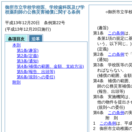
御所市立学校学校医、学校歯科医及び学
校薬剤師の公務災害補償に関する条例
○御所市立学
平成13年12月20日 条例第22号
(趣旨)
(平成13年12月20日施行)
第1条
この条例
は
条第1項の規定に
条項目次
沿革
いう。以下同じ。)
本則
(定義)
第1条
(趣旨)
第2条
この条例
で
第2条
(定義)
(通知)
第3条
(通知)
第3条
学校医等の
第4条
(補償の範囲、金額、支給方法)
ればならない。
第5条
(報告、出頭等)
(補償の範囲、金額
第6条
(規則への委任)
第4条
補償の範囲
附則
師の公務災害補償
(報告、出頭等)
第5条
実施機関は
他の物件を提出さ
(規則への委任)
第6条
この条例
の
附
則
1
この条例
は、平成
2
御所市立幼稚園