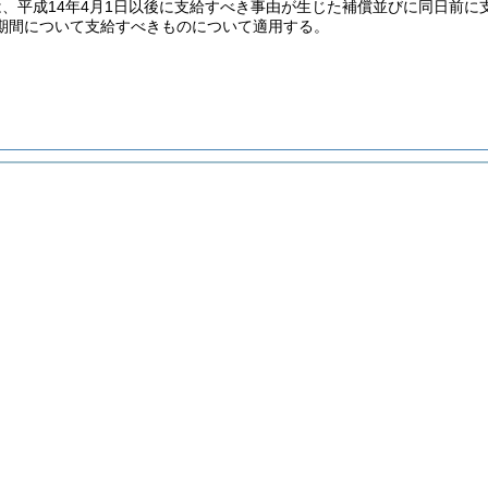
は、平成14年4月1日以後に支給すべき事由が生じた補償並びに同日前
期間について支給すべきものについて適用する。