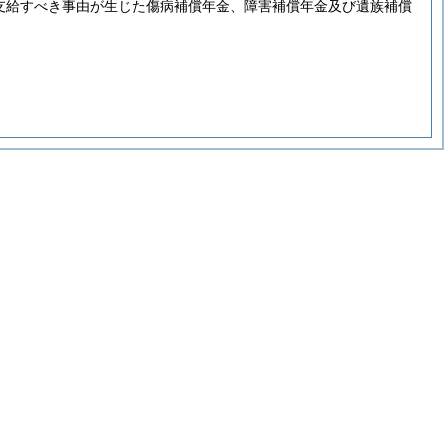
に支給すべき事由が生じた傷病補償年金、障害補償年金及び遺族補償