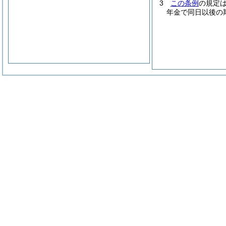
3
この条例
の規定
年金で同日以後の