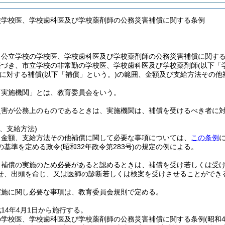
校学校医、学校歯科医及び学校薬剤師の公務災害補償に関する条例
、公立学校の学校医、学校歯科医及び学校薬剤師の公務災害補償に関す
基づき、市立学校の非常勤の学校医、学校歯科医及び学校薬剤師
(以下「
に対する補償
(以下「補償」という。)
の範囲、金額及び支給方法その他
「実施機関」とは、教育委員会をいう。
災害が公務上のものであるときは、実施機関は、補償を受けるべき者に
、支給方法)
、金額、支給方法その他補償に関して必要な事項については、
この条例
の基準を定める政令
(昭和32年政令第283号)
の規定の例による。
、補償の実施のため必要があると認めるときは、補償を受け若しくは受
せ、出頭を命じ、又は医師の診断若しくは検案を受けさせることができ
実施に関し必要な事項は、教育委員会規則で定める。
14年4月1日から施行する。
の学校医、学校歯科医及び学校薬剤師の公務災害補償に関する条例
(昭和