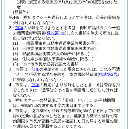
別表に規定する最重度
(A1)
又は重度
(A2)
の認定を受けた
者
(登録等)
第4条
福祉タクシーを運行しようとする者は、市長の登録を
受けなければならない。
2
前項
の登録を受けようとする者は、御所市福祉タクシー協
力機関登録申請書
(
様式第1号
)
に次の書類を添えて市長に提
出しなければならない。
(1)
一般乗用旅客自動車運送事業許可書の写し
(2)
一般乗用旅客自動車運送事業認可書の写し
(3)
登記事項証明書
(法人の場合に限る。)
(4)
住民票抄本
(個人事業者の場合に限る。)
(5)
その他市長が必要と認める書類
3
市長は、
前条
の申請があった場合においては、これを不適
当として拒否する場合を除き、協力機関登録簿
(
様式第2号
)
に登録しなければならない。
4
市長は、
前項
の規定により登録をしたとき、又は登録を拒
否したときは、遅滞なくその旨を申請者に通知しなければ
ならない。
5
福祉タクシーの登録
(以下「登録」という。)
の有効期間
は、登録の日の属する年度の末日までとする。
6
市長は、協力機関が登録の有効期間が満了する日までに登
録の更新の意思を示したときは、当該協力機関の登録の有
効期限を市長が更新の意思を確認した日の属する年度の翌
年度の末日まで更新することができる。