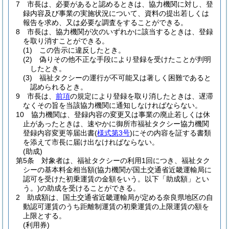
7
市長は、必要があると認めるときは、協力機関に対し、登
録内容及び事業の実施状況について、資料の提出若しくは
報告を求め、又は必要な調査をすることができる。
8
市長は、協力機関が次のいずれかに該当するときは、登録
を取り消すことができる。
(1)
この告示に違反したとき。
(2)
偽りその他不正な手段により登録を受けたことが判明
したとき。
(3)
福祉タクシーの運行が不可能又は著しく困難であると
認められるとき。
9
市長は、
前項
の規定により登録を取り消したときは、遅滞
なくその旨を当該協力機関に通知しなければならない。
10
協力機関は、登録内容の変更又は事業の廃止若しくは休
止があったときは、速やかに御所市福祉タクシー協力機関
登録内容変更等届出書
(
様式第3号
)
にその内容を証する書類
を添えて市長に届け出なければならない。
(助成)
第5条
対象者は、福祉タクシーの利用1回につき、福祉タク
シーの基本料金相当額
(協力機関が国土交通省近畿運輸局に
認可を受けた初乗運賃の金額をいう。以下「助成額」とい
う。)
の助成を受けることができる。
2
助成額は、国土交通省近畿運輸局が定める奈良県地区の自
動認可運賃のうち距離制運賃の初乗運賃の上限運賃の額を
上限とする。
(利用券)