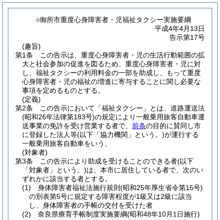
○御所市重度心身障害者・児福祉タクシー実施要綱
平成4年4月13日
告示第17号
(趣旨)
第1条
この告示は、重度心身障害者・児の生活行動範囲の拡
大と社会参加の促進を図るため、重度心身障害者・児に対
し、福祉タクシーの利用料金の一部を助成し、もって重度
心身障害者・児の福祉の増進に寄与することに関し必要な
事項を定めるものとする。
(定義)
第2条
この告示において「福祉タクシー」とは、道路運送法
(昭和26年法律第183号)
の規定により一般乗用旅客自動車運
送事業の免許を受け営業する者で、
前条
の目的に賛同し市
に登録した法人等
(以下「協力機関」という。)
が運行する
一般乗用旅客自動車をいう。
(対象者)
第3条
この告示により助成を受けることのできる者
(以下
「対象者」という。)
は、本市に居住している者で、次のい
ずれかに該当する者とする。
(1)
身体障害者福祉法施行規則
(昭和25年厚生省令第15号)
の別表第5号に規定する障害程度が1級又は2級に該当
し、身体障害者の手帳の交付を受けた者
(2)
奈良県療育手帳制度実施要綱
(昭和48年10月1日施行)