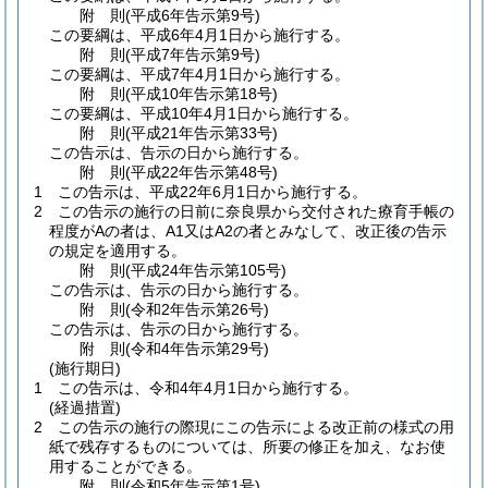
附
則
(平成6年
告示第9号)
この要綱は、平成6年4月1日から施行する。
附
則
(平成7年
告示第9号)
この要綱は、平成7年4月1日から施行する。
附
則
(平成10年
告示第18号)
この要綱は、平成10年4月1日から施行する。
附
則
(平成21年
告示第33号)
この告示は、告示の日から施行する。
附
則
(平成22年
告示第48号)
1
この告示は、平成22年6月1日から施行する。
2
この告示の施行の日前に奈良県から交付された療育手帳の
程度がAの者は、A1又はA2の者とみなして、改正後の告示
の規定を適用する。
附
則
(平成24年
告示第105号)
この告示は、告示の日から施行する。
附
則
(令和2年
告示第26号)
この告示は、告示の日から施行する。
附
則
(令和4年
告示第29号)
(施行期日)
1
この告示は、令和4年4月1日から施行する。
(経過措置)
2
この告示の施行の際現にこの告示による改正前の様式の用
紙で残存するものについては、所要の修正を加え、なお使
用することができる。
附
則
(令和5年
告示第1号)