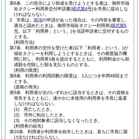
第6条
この告示により助成を受けようとする者は、御所市福
祉タクシー利用券交付申請書
(
様式第4号
)
を市長に提出しな
ければならない。
2
市長は、
前項
の申請があった場合は、その内容を審査し、
適当と認めたときは、御所市福祉タクシー利用券
(
様式第5
号
。以下「利用券」という。)
を当該申請者に交付するもの
とする。
(利用方法)
第7条
利用券の交付を受けた者
(以下「利用者」という。)
が
福祉タクシーを利用しようとするときは、その都度協力機
関に対し、利用券1枚を提出するとともに、利用料金から助
成額を控除した額を支払うものとする。
(利用の限度)
第8条
利用券の利用回数の限度は、1人につき年間48回まで
とする。
(資格の喪失)
第9条
利用者が次のいずれかに該当するときは、その資格を
喪失するとともに、速やかに未使用の利用券を市長に返還
しなければならない。
(1)
死亡したとき。
(2)
市外に転出したとき。
(3)
その他対象者に該当しなくなったとき。
(利用券の紛失)
第10条
利用者が利用券を紛失したときは、直ちに市長に届
け出なければならない。