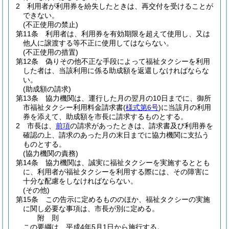
2
利用者が利用券を紛失したときは、再交付を受けることが
できない。
(不正使用の禁止)
第11条
利用者は、利用券を有効期限を超えて使用し、又は
他人に譲渡する等不正に使用してはならない。
(不正使用の措置)
第12条
偽りその他不正な手段によって福祉タクシーを利用
した者は、当該利用に係る助成額を返還しなければならな
い。
(助成額の請求)
第13条
協力機関は、運行した月の翌月の10日までに、御所
市福祉タクシー利用料金請求書
(
様式第6号
)
に当該月の利用
券を添えて、助成額を市長に請求するものとする。
2
市長は、
前項
の請求があったときは、請求書及び利用券を
確認の上、請求のあった月の末日までに協力機関に支払う
ものとする。
(協力機関の責務)
第14条
協力機関は、誠実に福祉タクシーを実施するととも
に、利用者が福祉タクシーを利用する際には、その障害に
十分な配慮をしなければならない。
(その他)
第15条
この告示に定めるもののほか、福祉タクシーの実施
に関し必要な事項は、市長が別に定める。
附
則
この要綱は、平成4年5月1日から施行する。