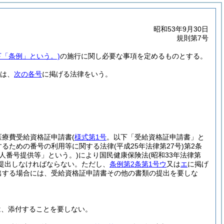
昭和53年9月30日
規則第7号
下「条例」という。)
の施行に関し必要な事項を定めるものとする。
は、
次の各号
に掲げる法律をいう。
医療費受給資格証申請書
(
様式第1号
。以下「受給資格証申請書」と
するための番号の利用等に関する法律
(平成25年法律第27号)
第2条
個人番号提供等」という。)
により国民健康保険法
(昭和33年法律第
提出しなければならない。
ただし、
条例第2条第1号ウ
又は
エ
に掲げ
出する場合には、受給資格証申請書その他の書類の提出を要しな
は、添付することを要しない。