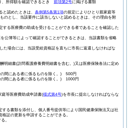
より、所得額を確認できるとき
前項第2号
に掲げる書類
ると認めたときは、
条例第5条第1項
の規定によりひとり親家庭等
ものとし、当該要件に該当しないと認めるときは、その理由を附
定する医療費の助成を受けることができる者であることを確認した
項を公簿等によって確認することができるときは、当該書類を省略
した場合には、当該受給資格証を直ちに市長に返還しなければな
酬明細書
(訪問看護療養費明細書を含む。)
又は医療保険各法に定め
での間にある者に係るものを除く。)
500円
での間にある者に係るものを除く。)
1000円
家庭等医療費助成申請書
(
様式第4号
)
を市長に提出しなければならな
定する書類を添付し、個人番号提供等により国民健康保険法又は社
資格証の更新を申請することができる。
する。