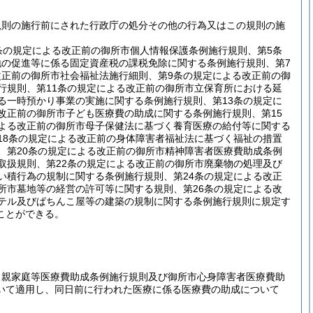
規則の施行前にされた行政庁の処分その他の行為又はこの規則の施
条の規定による改正前の御所市個人情報保護条例施行規則、第5条
地の促進等に係る固定資産税の課税免除に関する条例施行規則、第7
改正前の御所市社会福祉法施行細則、第9条の規定による改正前の御
行規則、第11条の規定による改正前の御所市立保育所における延
る一時預かり事業の実施に関する条例施行規則、第13条の規定に
改正前の御所市子ども医療費の助成に関する条例施行規則、第15
による改正前の御所市母子保健法に基づく養育医療の給付等に関する
18条の規定による改正前の身体障害者福祉法に基づく福祉の措置
、第20条の規定による改正前の御所市精神障害者医療費助成条例
取扱規則、第22条の規定による改正前の御所市廃棄物の処理及び
い積行為の規制に関する条例施行規則、第24条の規定による改正
所市墓地等の経営の許可等に関する規則、第26条の規定による改
ホテル及びぱちんこ屋等の建築の規制に関する条例施行規則に規定す
ことができる。
り親家庭等医療費助成条例施行規則及び御所市心身障害者医療費助
いて適用し、同日前に行われた医療に係る医療費の助成について