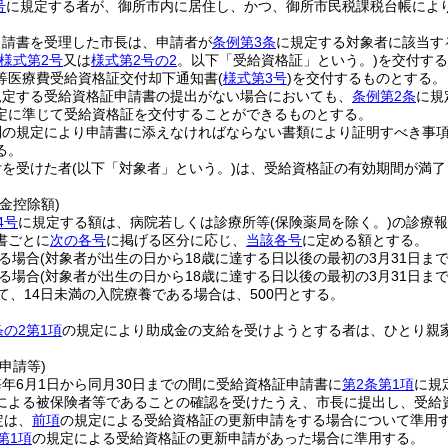
号
に規定する者が、御所市内に居住し、かつ、御所市民税課税台帳に
申請書を受理した市長は、申請者が
条例第3条
に規定する対象者に該当す
様式第2号
又は
様式第2号の2
。以下「受給資格証」という。)
を交付する
等医療費受給資格証交付却下通知書
(
様式第3号
)
を交付するものとする。
規定する受給資格証申請書の提出がない場合においても、
条例第2条
に規
定に準じて受給資格証を交付することができるものとする。
則の規定により申請書に添えなければならない書類により証明すべき事
る。
付を受けた者
(以下「対象者」という。)
は、受給資格証の有効期間が満了
金控除額)
4号
に規定する額は、病院若しくは診療所等
(保険薬局を除く。)
の診療報
書ごとに
次の各号
に掲げる区分に応じ、
当該各号
に定める額とする。
る場合
(対象者が出生の日から18歳に達する日以後の最初の3月31日ま
る場合
(対象者が出生の日から18歳に達する日以後の最初の3月31日ま
て、14日未満の入院療養である場合は、500円とする。
条の2第1項
の規定により助成金の支給を受けようとする者は、ひとり親
申請等)
年6月1日から同月30日までの間に受給資格証申請書に
第2条第1項
に規
による被保険者等であることの確認を受けたうえ、市長に提出し、受給
定は、
前項
の規定による受給資格証の更新申請をする場合について準用
第1項
の規定による受給資格証の更新申請があった場合に準用する。