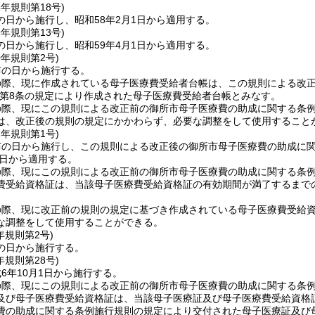
8年
規則第18号)
の日から施行し、昭和58年2月1日から適用する。
9年
規則第13号)
の日から施行し、昭和59年4月1日から適用する。
0年
規則第2号)
布の日から施行する。
の際、現に作成されている母子医療費受給者台帳は、この規則による改
第8条の規定により作成された母子医療費受給者台帳とみなす。
の際、現にこの規則による改正前の御所市母子医療費の助成に関する条
は、改正後の規則の規定にかかわらず、必要な調整をして使用すること
2年
規則第1号)
布の日から施行し、この規則による改正後の御所市母子医療費の助成に
1日から適用する。
の際、現にこの規則による改正前の御所市母子医療費の助成に関する条
費受給資格証は、当該母子医療費受給資格証の有効期間が満了するまで
の際、現に改正前の規則の規定に基づき作成されている母子医療費受給
な調整をして使用することができる。
年
規則第2号)
の日から施行する。
年
規則第28号)
6年10月1日から施行する。
の際、現にこの規則による改正前の御所市母子医療費の助成に関する条
及び母子医療費受給資格証は、当該母子医療証及び母子医療費受給資格
費の助成に関する条例施行規則の規定により交付された母子医療証及び