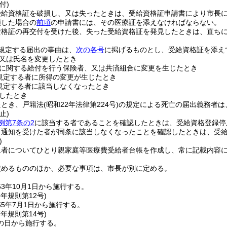
付)
受給資格証を破損し、又は失ったときは、受給資格証申請書により市長
損した場合の
前項
の申請書には、その医療証を添えなければならない。
資格証の再交付を受けた後、失った受給資格証を発見したときは、直ち
規定する届出の事由は、
次の各号
に掲げるものとし、受給資格証を添え
又は氏名を変更したとき
に関する給付を行う保険者、又は共済組合に変更を生じたとき
規定する者に所得の変更が生じたとき
規定する者に該当しなくなったとき
したとき
たとき、戸籍法
(昭和22年法律第224号)
の規定による死亡の届出義務者は
止)
例第7条の2
に該当する者であることを確認したときは、受給資格登録停
り通知を受けた者が同条に該当しなくなったことを確認したときは、受
)
象者についてひとり親家庭等医療費受給者台帳を作成し、常に記載内容
定めるもののほか、必要な事項は、市長が別に定める。
3年10月1日から施行する。
5年
規則第12号)
5年7月1日から施行する。
7年
規則第14号)
の日から施行する。