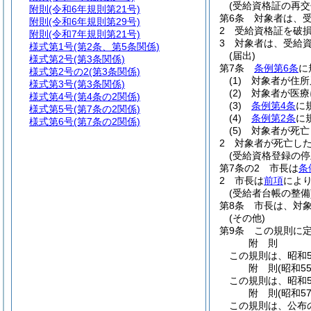
(受給資格証の再交
附則
(令和6年規則第21号)
第6条
対象者は、
附則
(令和6年規則第29号)
2
受給資格証を破
附則
(令和7年規則第21号)
3
対象者は、受給
様式第1号
(第2条、第5条関係)
(届出)
様式第2号
(第3条関係)
第7条
条例第6条
に
様式第2号の2
(第3条関係)
(1)
対象者が住所
様式第3号
(第3条関係)
(2)
対象者が医療
様式第4号
(第4条の2関係)
(3)
条例第4条
に
様式第5号
(第7条の2関係)
(4)
条例第2条
に
様式第6号
(第7条の2関係)
(5)
対象者が死亡
2
対象者が死亡し
(受給資格登録の停
第7条の2
市長は
条
2
市長は
前項
によ
(受給者台帳の整備
第8条
市長は、対
(その他)
第9条
この規則に
附
則
この規則は、昭和5
附
則
(昭和5
この規則は、昭和5
附
則
(昭和5
この規則は、公布