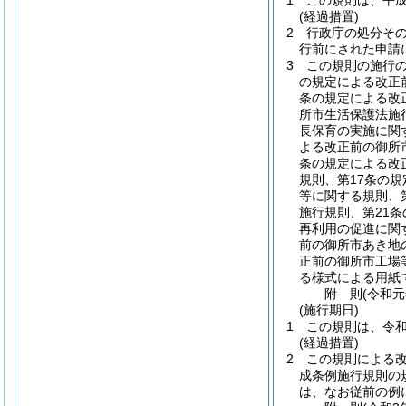
1
この規則は、平成
(経過措置)
2
行政庁の処分そ
行前にされた申請
3
この規則の施行の
の規定による改正
条の規定による改
所市生活保護法施
長保育の実施に関
よる改正前の御所
条の規定による改
規則、第17条の
等に関する規則、
施行規則、第21
再利用の促進に関
前の御所市あき地
正前の御所市工場
る様式による用紙
附
則
(令和
(施行期日)
1
この規則は、令和
(経過措置)
2
この規則による
成条例施行規則の
は、なお従前の例