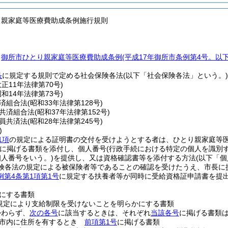
り親家庭等医療費助成条例施行規則
、
御所市ひとり親家庭等医療費助成条例
(平成17年御所市条例第4号。以
条
に規定する規則で定める社会保険各法
(以下「社会保険各法」という。)
大正11年法律第70号)
昭和14年法律第73号)
済組合法
(昭和33年法律第128号)
共済組合法
(昭和37年法律第152号)
員共済法
(昭和28年法律第245号)
)
1項
の規定による証明書の交付を受けようとする者は、ひとり親家庭等
に掲げる書類を添付し、個人番号
(行政手続における特定の個人を識別
個人番号をいう。)
を提供し、又は資格確認書等を添付する方法
(以下「
険各法の規定による被保険者等であることの確認を受けたうえ、市長に
例第4条第1項第1号
に規定する扶養者等が同時に受給資格証申請書を提
にする書類
規定により支給制限を受けないことを明らかにする書類
かわらず、
次の各号
に該当するときは、それぞれ
当該各号
に掲げる書類
所市内に住所を有するとき
前項第1号
に掲げる書類