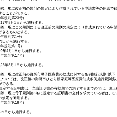
の際、現に改正前の規則の規定により作成されている申請書等の用紙で
することができる。
7年
規則第23号)
17年8月1日から施行する。
の際、現にこの規則による改正前の規則の規定により作成されている申
できるものとする。
9年
規則第1号)
の日から施行する。
0年
規則第1号)
0年4月1日から施行する。
3年
規則第17号)
23年8月1日から施行する。
の際、現に改正前の御所市母子医療費の助成に関する条例施行規則
(以下
については、改正後の御所市ひとり親家庭等医療費助成条例施行規則
(
ができる。
に規定する証明書は、当該証明書の有効期間の満了するまでの間は、改正
の際、現に母子規則第3条に規定する証明書の交付を求めている者は、ひ
の規定を適用する。
4年
規則第18号)
布の日から施行する。