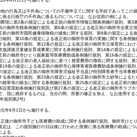
28年4月1日から施行する。
の他の行為又は不作為についての不服申立てに関する手続であってこの
に係る行政庁の不作為に係るものについては、なお従前の例による。
際現に第2条の規定による改正前の御所市情報公開条例施行規則、第3
前の御所市税条例施行規則、第6条の規定による改正前の御所市企業立
正前の御所市国民健康保険税の減免に関する規則、第8条の規定による
行細則、第10条の規定による改正前の御所市保育の実施に関する条例施
する条例施行規則、第12条の規定による改正前の御所市立保育所におけ
市放課後児童健全育成事業に関する条例施行規則、第14条の規定による
正前の御所市ひとり親家庭等医療費助成条例施行規則、第16条の規定
規定による改正前の老人福祉法に基づく措置費用の徴収に関する規則、第
第19条の規定による改正前の御所市心身障害者医療費助成条例施行規則
条の規定による改正前の御所市障害児福祉手当及び特別障害者手当等事務
する条例施行規則、第23条の規定による改正前の御所市土砂等によるた
の雑草等の除去に関する条例施行規則、第25条の規定による改正前の御
等設置奨励条例施行規則及び第27条の規定による改正前の御所市ラブ
で、現に残存するものは、当分の間、所要の修正を加え、なお使用する
元年
規則第2号)
元年8月1日から施行する。
改正後の御所市子ども医療費の助成に関する条例施行規則、御所市ひと
規定は、この規則施行の日以後に行われた医療に係る医療費の助成につ
による。