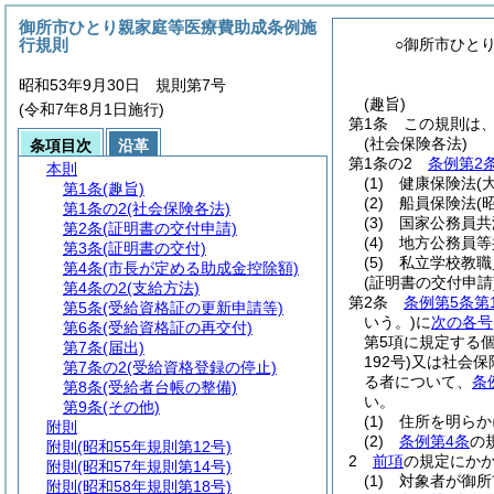
御所市ひとり親家庭等医療費助成条例施
行規則
○御所市ひと
昭和53年9月30日 規則第7号
(趣旨)
(令和7年8月1日施行)
第1条
この規則は
(社会保険各法)
条項目次
沿革
第1条の2
条例第2
本則
(1)
健康保険法
(
第1条
(趣旨)
(2)
船員保険法
(
第1条の2
(社会保険各法)
(3)
国家公務員共
第2条
(証明書の交付申請)
(4)
地方公務員等
第3条
(証明書の交付)
(5)
私立学校教職
第4条
(市長が定める助成金控除額)
(証明書の交付申請
第4条の2
(支給方法)
第2条
条例第5条第
第5条
(受給資格証の更新申請等)
いう。)
に
次の各号
第6条
(受給資格証の再交付)
第5項に規定する
第7条
(届出)
192号)
又は社会保
第7条の2
(受給資格登録の停止)
る者について、
条
第8条
(受給者台帳の整備)
い。
第9条
(その他)
(1)
住所を明らか
附則
(2)
条例第4条
の
附則
(昭和55年規則第12号)
2
前項
の規定にか
附則
(昭和57年規則第14号)
(1)
対象者が御
附則
(昭和58年規則第18号)