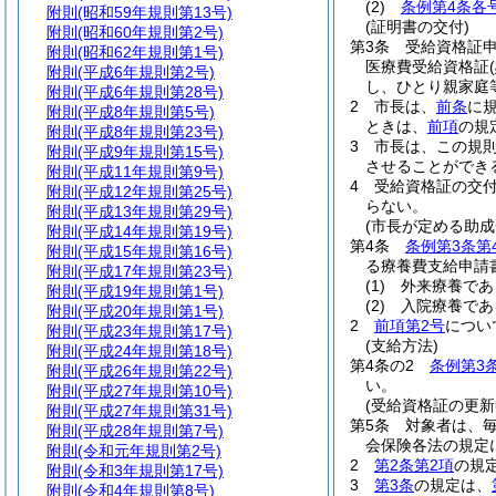
(2)
条例第4条各
附則
(昭和59年規則第13号)
(証明書の交付)
附則
(昭和60年規則第2号)
第3条
受給資格証
附則
(昭和62年規則第1号)
医療費受給資格証
(
附則
(平成6年規則第2号)
し、ひとり親家庭
附則
(平成6年規則第28号)
2
市長は、
前条
に
附則
(平成8年規則第5号)
ときは、
前項
の規
附則
(平成8年規則第23号)
3
市長は、この規
附則
(平成9年規則第15号)
させることができ
附則
(平成11年規則第9号)
4
受給資格証の交
附則
(平成12年規則第25号)
らない。
附則
(平成13年規則第29号)
(市長が定める助成
附則
(平成14年規則第19号)
第4条
条例第3条第
附則
(平成15年規則第16号)
る療養費支給申請
附則
(平成17年規則第23号)
(1)
外来療養であ
附則
(平成19年規則第1号)
(2)
入院療養であ
附則
(平成20年規則第1号)
2
前項第2号
につい
附則
(平成23年規則第17号)
(支給方法)
附則
(平成24年規則第18号)
第4条の2
条例第3
附則
(平成26年規則第22号)
い。
附則
(平成27年規則第10号)
(受給資格証の更新
附則
(平成27年規則第31号)
第5条
対象者は、毎
附則
(平成28年規則第7号)
会保険各法の規定
附則
(令和元年規則第2号)
2
第2条第2項
の規
附則
(令和3年規則第17号)
3
第3条
の規定は、
附則
(令和4年規則第8号)