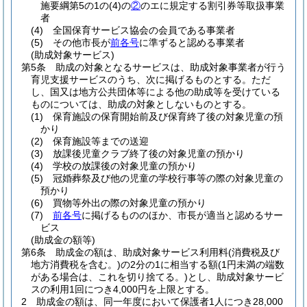
施要綱第5の1の
(4)
の
②
のエに規定する割引券等取扱事業
者
(4)
全国保育サービス協会の会員である事業者
(5)
その他市長が
前各号
に準ずると認める事業者
(助成対象サービス)
第5条
助成の対象となるサービスは、助成対象事業者が行う
育児支援サービスのうち、次に掲げるものとする。
ただ
し、国又は地方公共団体等による他の助成等を受けている
ものについては、助成の対象としないものとする。
(1)
保育施設の保育開始前及び保育終了後の対象児童の預
かり
(2)
保育施設等までの送迎
(3)
放課後児童クラブ終了後の対象児童の預かり
(4)
学校の放課後の対象児童の預かり
(5)
冠婚葬祭及び他の児童の学校行事等の際の対象児童の
預かり
(6)
買物等外出の際の対象児童の預かり
(7)
前各号
に掲げるもののほか、市長が適当と認めるサー
ビス
(助成金の額等)
第6条
助成金の額は、助成対象サービス利用料
(消費税及び
地方消費税を含む。)
の2分の1に相当する額
(1円未満の端数
がある場合は、これを切り捨てる。)
とし、助成対象サービ
スの利用1回につき4,000円を上限とする。
2
助成金の額は、同一年度において保護者1人につき28,000