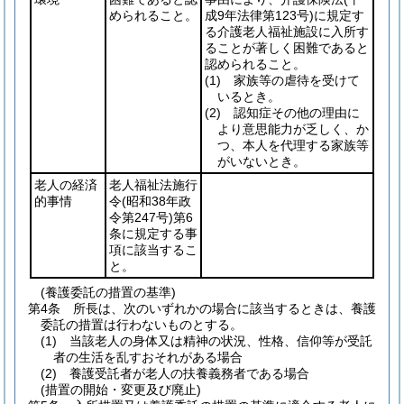
められること。
成9年法律第123号)
に規定す
る介護老人福祉施設に入所す
ることが著しく困難であると
認められること。
(1)
家族等の虐待を受けて
いるとき。
(2)
認知症その他の理由に
より意思能力が乏しく、か
つ、本人を代理する家族等
がいないとき。
老人の経済
老人福祉法施行
的事情
令
(昭和38年政
令第247号)
第6
条に規定する事
項に該当するこ
と。
(養護委託の措置の基準)
第4条
所長は、次のいずれかの場合に該当するときは、養護
委託の措置は行わないものとする。
(1)
当該老人の身体又は精神の状況、性格、信仰等が受託
者の生活を乱すおそれがある場合
(2)
養護受託者が老人の扶養義務者である場合
(措置の開始・変更及び廃止)