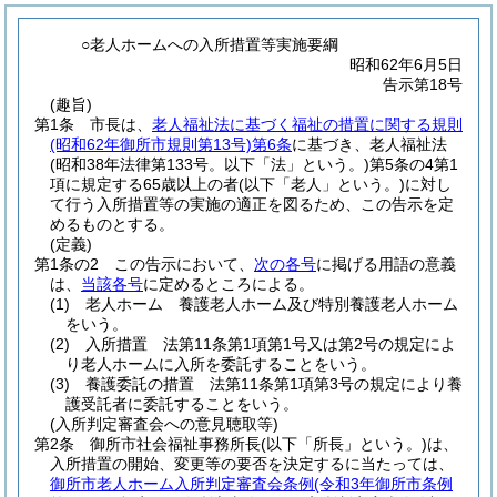
○老人ホームへの入所措置等実施要綱
昭和62年6月5日
告示第18号
(趣旨)
第1条
市長は、
老人福祉法に基づく福祉の措置に関する規則
(昭和62年御所市規則第13号)
第6条
に基づき、老人福祉法
(昭和38年法律第133号。以下「法」という。)
第5条の4第1
項に規定する65歳以上の者
(以下「老人」という。)
に対し
て行う入所措置等の実施の適正を図るため、この告示を定
めるものとする。
(定義)
第1条の2
この告示において、
次の各号
に掲げる用語の意義
は、
当該各号
に定めるところによる。
(1)
老人ホーム 養護老人ホーム及び特別養護老人ホーム
をいう。
(2)
入所措置 法第11条第1項第1号又は第2号の規定によ
り老人ホームに入所を委託することをいう。
(3)
養護委託の措置 法第11条第1項第3号の規定により養
護受託者に委託することをいう。
(入所判定審査会への意見聴取等)
第2条
御所市社会福祉事務所長
(以下「所長」という。)
は、
入所措置の開始、変更等の要否を決定するに当たっては、
御所市老人ホーム入所判定審査会条例
(令和3年御所市条例