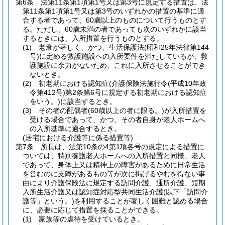
第6条
法第11条第1項第1号又は第3号に規定する措置は、法
第11条第1項第1号又は第3号のいずれかの措置の基準に適
合する者であって、60歳以上のものについて行うものとす
る。
ただし、60歳未満の者であっても次のいずれかに該当
するときには、入所措置を行うものとする。
(1)
老衰が著しく、かつ、生活保護法
(昭和25年法律第144
号)
に定める救護施設への入所要件を満たしているが、救
護施設に余力がないため、これに入所させることができ
ないとき。
(2)
初老期における認知症
(介護保険法施行令
(平成10年政
令第412号)
第2条第6号に規定する初老期における認知症
をいう。)
に該当するとき。
(3)
その者の配偶者
(60歳以上の者に限る。)
が入所措置を
受ける場合であって、かつ、その者自身が老人ホームへ
の入所基準に適合するとき。
(居宅における介護等に係る措置等)
第7条
所長は、法第10条の4第1項各号の規定による措置に
ついては、特別養護老人ホームへの入所措置と同様、老人
であって、身体上又は精神上の障害があるために日常生活
を営むのに支障があるもの等が次に掲げるやむを得ない事
由により介護保険法に規定する訪問介護、通所介護、短期
入所生活介護又は認知症対応型共同生活介護
(以下「訪問介
護等」という。)
を利用することが著しく困難と認める場合
に、必要に応じて措置を採ることができる。
(1)
家族等の虐待を受けているとき。