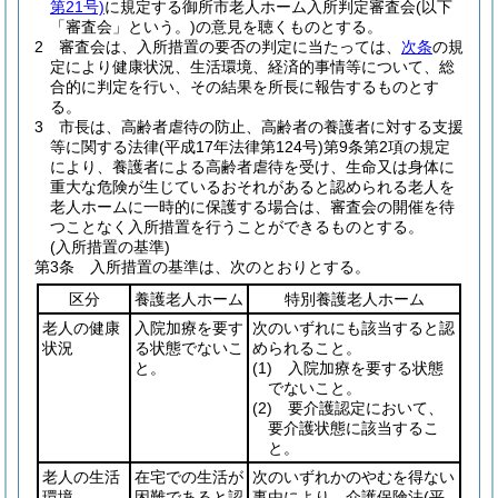
第21号)
に規定する御所市老人ホーム入所判定審査会
(以下
「審査会」という。)
の意見を聴くものとする。
2
審査会は、入所措置の要否の判定に当たっては、
次条
の規
定により健康状況、生活環境、経済的事情等について、総
合的に判定を行い、その結果を所長に報告するものとす
る。
3
市長は、高齢者虐待の防止、高齢者の養護者に対する支援
等に関する法律
(平成17年法律第124号)
第9条第2項の規定
により、養護者による高齢者虐待を受け、生命又は身体に
重大な危険が生じているおそれがあると認められる老人を
老人ホームに一時的に保護する場合は、審査会の開催を待
つことなく入所措置を行うことができるものとする。
(入所措置の基準)
第3条
入所措置の基準は、次のとおりとする。
区分
養護老人ホーム
特別養護老人ホーム
老人の健康
入院加療を要す
次のいずれにも該当すると認
状況
る状態でないこ
められること。
と。
(1)
入院加療を要する状態
でないこと。
(2)
要介護認定において、
要介護状態に該当するこ
と。
老人の生活
在宅での生活が
次のいずれかのやむを得ない
環境
困難であると認
事由により、介護保険法
(平