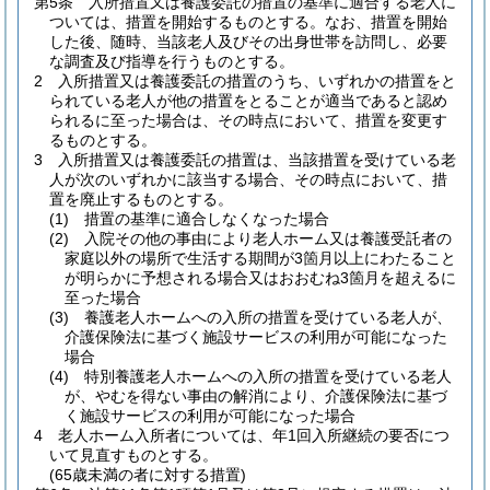
第5条
入所措置又は養護委託の措置の基準に適合する老人に
ついては、措置を開始するものとする。
なお、措置を開始
した後、随時、当該老人及びその出身世帯を訪問し、必要
な調査及び指導を行うものとする。
2
入所措置又は養護委託の措置のうち、いずれかの措置をと
られている老人が他の措置をとることが適当であると認め
られるに至った場合は、その時点において、措置を変更す
るものとする。
3
入所措置又は養護委託の措置は、当該措置を受けている老
人が次のいずれかに該当する場合、その時点において、措
置を廃止するものとする。
(1)
措置の基準に適合しなくなった場合
(2)
入院その他の事由により老人ホーム又は養護受託者の
家庭以外の場所で生活する期間が3箇月以上にわたること
が明らかに予想される場合又はおおむね3箇月を超えるに
至った場合
(3)
養護老人ホームへの入所の措置を受けている老人が、
介護保険法に基づく施設サービスの利用が可能になった
場合
(4)
特別養護老人ホームへの入所の措置を受けている老人
が、やむを得ない事由の解消により、介護保険法に基づ
く施設サービスの利用が可能になった場合
4
老人ホーム入所者については、年1回入所継続の要否につ
いて見直すものとする。
(65歳未満の者に対する措置)