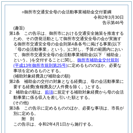
○御所市交通安全母の会活動事業補助金交付要綱
令和2年3月30日
告示第46号
(趣旨)
第1条
この告示は、御所市における交通安全施策を推進する
ため、その啓発活動として御所市交通安全母の会が実施す
る御所市交通安全母の会会則第4条各号に掲げる事業
(以下
「母の会活動事業」という。)
に対し、予算の範囲内におい
て、御所市交通安全母の会活動事業補助金
(以下「補助金」
という。)
を交付することに関し、
御所市補助金交付規則
(平成13年御所市規則第25号)
に定めるもののほか、必要な
事項を定めるものとする。
(補助対象経費及び補助金の額)
第2条
補助金の交付の対象となる経費は、母の会活動事業に
要する経費
(食糧費及び人件費を除く。)
とする。
2
補助金の額は、
前項
に規定する補助対象経費から母の会活
動事業に係る収入を差し引いた額とする。
(その他)
第3条
この告示に定めるもののほか、必要な事項は、市長が
別に定める。
附
則
この告示は、令和2年4月1日から施行する。