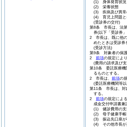
(1)
身体発育状況
(2)
栄養状態
(3)
疾病及び異常
(4)
育児上問題と
(受診券の交付)
第8条
市長は、法第
券
(以下「受診券」
2
市長は、既に他
めたときは受診券
(受診方法)
第9条
対象者の保
2
前項
の規定によ
(費用の請求及び支
第10条
委託医療機
るものとする。
2
市長は、
前項
の
(委託医療機関等以
第11条
市長は、対
する。
2
前項
の規定によ
成金交付申請書兼
(1)
健診費用の支
(2)
母子健康手帳
(3)
振込先口座が
(4)
その他市長が