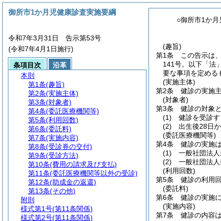
御所市1か月児健康診査実施要綱
○御所市1か
令和7年3月31日 告示第53号
(趣旨)
(令和7年4月1日施行)
第1条
この告示は
141号。以下「法
条項目次
沿革
要な事項を定める
本則
(実施主体)
第1条
(趣旨)
第2条
健診の実施
第2条
(実施主体)
(対象者)
第3条
(対象者)
第3条
健診の対象
第4条
(委託医療機関等)
(1)
健診を受診す
第5条
(利用回数)
(2)
出生後28日
第6条
(委託料)
(委託医療機関等)
第7条
(実施内容)
第4条
健診の実施
第8条
(受診券の交付)
(1)
一般社団法人
第9条
(受診方法)
(2)
一般社団法人
第10条
(費用の請求及び支払)
(利用回数)
第11条
(委託医療機関等以外の受診)
第5条
健診の利用回
第12条
(助成金の返還)
(委託料)
第13条
(その他)
第6条
健診の実施に
附則
(実施内容)
様式第1号
(第11条関係)
第7条
健診の内容
様式第2号
(第11条関係)