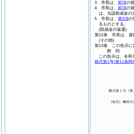
3
市長は、
前項
の
4
市長は、
前項
の
は、当該助成金の
5
市長は、
第3項
の
るものとする。
(助成金の返還)
第12条
市長は、虚
(その他)
第13条
この告示に
附
則
この告示は、令和
様式第1号
(第11条関