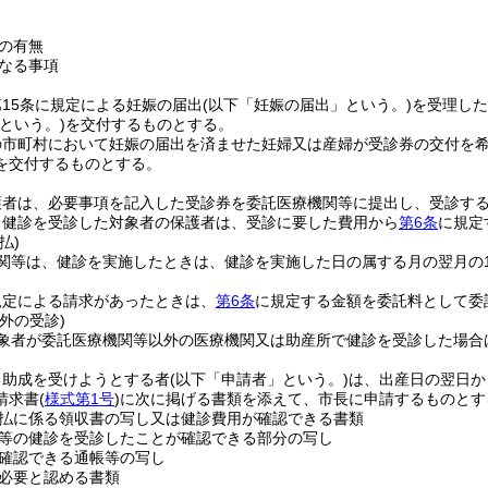
の有無
なる事項
15条に規定による妊娠の届出
(以下「妊娠の届出」という。)
を受理した
という。)
を交付するものとする。
の市町村において妊娠の届出を済ませた妊婦又は産婦が受診券の交付を
を交付するものとする。
護者は、必要事項を記入した受診券を委託医療機関等に提出し、受診す
り健診を受診した対象者の保護者は、受診に要した費用から
第6条
に規定
払)
関等は、健診を実施したときは、健診を実施した日の属する月の翌月の
規定による請求があったときは、
第6条
に規定する金額を委託料として委
外の受診)
象者が委託医療機関等以外の医療機関又は助産所で健診を受診した場合は
る助成を受けようとする者
(以下「申請者」という。)
は、出産日の翌日か
請求書
(
様式第1号
)
に次に掲げる書類を添えて、市長に申請するものとす
払に係る領収書の写し又は健診費用が確認できる書類
等の健診を受診したことが確認できる部分の写し
確認できる通帳等の写し
必要と認める書類