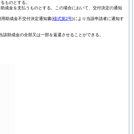
するものとする。
に助成金を支払うものとする。
この場合において、交付決定の通知
費用助成金不交付決定通知書
(
様式第2号
)
により当該申請者に通知す
当該助成金の全部又は一部を返還させることができる。