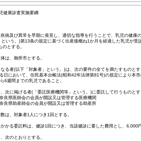
月児健康診査実施要綱
、疾病及び異常を早期に発見し、適切な指導を行うことで、乳児の健康
」という。)
第13条の規定に基づく出産後概ね1か月を経過した乳児が受
ものとする。
主体は、御所市とする。
となる者
(以下「対象者」という。)
は、次の要件の全てを満たすものとす
る日において、住民基本台帳法
(昭和42年法律第81号)
の規定により本市
から6週間までの乳児であること。
は、次に掲げる者
(「委託医療機関等」という。)
に委託して行うものとす
奈良県医師会の会員が開設又は管理する医療機関
奈良県助産師会の会員が開設又は管理する助産所
数は、対象者1人につき1回とする。
かかる委託料は、健診1回につき、当該健診に要した費用とし、6,000
は、次のとおりとする。