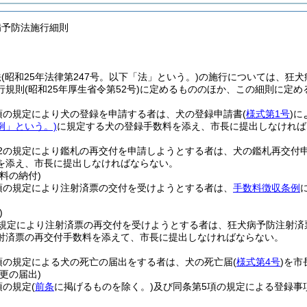
病予防法施行細則
法
(昭和25年法律第247号。以下「法」という。)
の施行については、狂犬
行規則
(昭和25年厚生省令第52号)
に定めるもののほか、この細則に定め
項の規定により犬の登録を申請する者は、犬の登録申請書
(
様式第1号
)
に
例」という。)
に規定する犬の登録手数料を添え、市長に提出しなければ
の2の規定により鑑札の再交付を申請しようとする者は、犬の鑑札再交付
を添え、市長に提出しなければならない。
料の納付)
項の規定により注射済票の交付を受けようとする者は、
手数料徴収条例
)
の規定により注射済票の再交付を受けようとする者は、狂犬病予防注射済
射済票の再交付手数料を添えて、市長に提出しなければならない。
項の規定による犬の死亡の届出をする者は、犬の死亡届
(
様式第4号
)
を市
更の届出)
項の規定
(
前条
に掲げるものを除く。)
及び同条第5項の規定による登録事