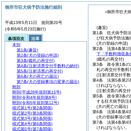
御所市狂犬病予防法施行細則
○御所市狂犬
平成13年5月11日 規則第20号
(趣旨)
(令和5年5月23日施行)
第1条
狂犬病予防
び狂犬病予防法施
条項目次
沿革
(犬の登録の申請)
本則
第2条
法第4条第1
第1条
(趣旨)
下「手数料徴収条
第2条
(犬の登録の申請)
(鑑札の再交付)
第3条
(鑑札の再交付)
第3条
政令第1条
第4条
(注射済票交付手数料の納付)
札の再交付手数料
第5条
(注射済票の再交付)
(注射済票交付手数
第6条
(犬の死亡の届出)
第4条
法第5条第2
第7条
(犬の登録事項の変更の届出)
ければならない。
附則
(注射済票の再交付
附則
(平成28年規則第15号)
第5条
政令第3条
附則
(令和4年規則第8号)
する狂犬病予防注
附則
(令和5年規則第12号)
(犬の死亡の届出)
様式第1号
(第2条関係)
第6条
法第4条第4
様式第2号
(第3条関係)
(犬の登録事項の変
様式第3号
(第5条関係)
第7条
法第4条第4
様式第4号
(第6条関係)
ければならない。
様式第5号
(第7条関係)