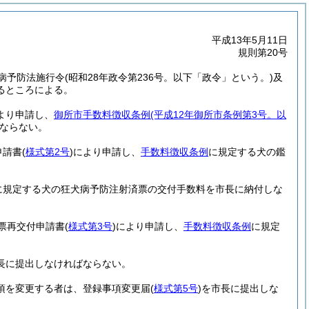
平成13年5月11日
規則第20号
病予防法施行令
(昭和28年政令第236号。以下「政令」という。)
及
るところによる。
より申請し、
御所市手数料徴収条例
(平成12年御所市条例第3号。以
ならない。
申請書
(
様式第2号
)
により申請し、
手数料徴収条例
に規定する犬の鑑
に規定する犬の狂犬病予防注射済票の交付手数料を市長に納付しな
票再交付申請書
(
様式第3号
)
により申請し、
手数料徴収条例
に規定
長に提出しなければならない。
項を変更する者は、登録事項変更届
(
様式第5号
)
を市長に提出しな