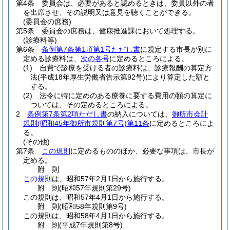
第4条
委員会は、必要があると認めるときは、委員以外の者
を出席させ、その説明又は意見を聴くことができる。
(委員会の庶務)
第5条
委員会の庶務は、健康推進課において処理する。
(診療料等)
第6条
条例第7条第1項第1号ただし書
に規定する市長が別に
定める診療料は、
次の各号
に定めるところによる。
(1)
自費で診療を受ける者の診療料は、診療報酬の算定方
法
(平成18年厚生労働省告示第92号)
により算定した額と
する。
(2)
法令に特に定めのある療養に要する費用の額の算定に
ついては、その定めるところによる。
2
条例第7条第2項ただし書
の納入については、
御所市会計
規則
(昭和45年御所市規則第7号)
第11条
に定めるところによ
る。
(その他)
第7条
この規則
に定めるもののほか、必要な事項は、市長が
定める。
附
則
この規則
は、昭和57年2月1日から施行する。
附
則
(昭和57年
規則第29号)
この規則は、昭和57年4月1日から施行する。
附
則
(昭和58年
規則第9号)
この規則は、昭和58年4月1日から施行する。
附
則
(平成7年
規則第8号)