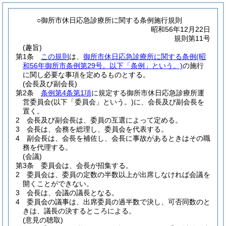
○御所市休日応急診療所に関する条例施行規則
昭和56年12月22日
規則第11号
(趣旨)
第1条
この規則
は、
御所市休日応急診療所に関する条例
(昭
和56年御所市条例第29号。以下「条例」という。)
の施行
に関し必要な事項を定めるものとする。
(会長及び副会長)
第2条
条例第4条第1項
に規定する御所市休日応急診療所運
営委員会
(以下「委員会」という。)
に、会長及び副会長を
置く。
2
会長及び副会長は、委員の互選によって定める。
3
会長は、会務を総理し、委員会を代表する。
4
副会長は、会長を補佐し、会長に事故があるときはその職
務を代理する。
(会議)
第3条
委員会は、会長が招集する。
2
委員会は、委員の定数の半数以上が出席しなければ会議を
開くことができない。
3
会長は、会議の議長となる。
4
委員会の議事は、出席委員の過半数で決し、可否同数のと
きは、議長の決するところによる。
(意見の聴取)