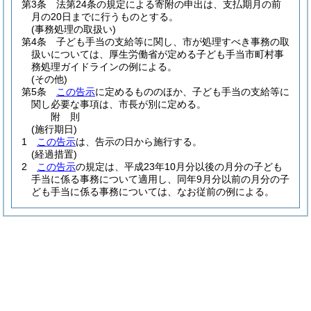
第3条
法第24条の規定による寄附の申出は、支払期月の前
月の20日までに行うものとする。
(事務処理の取扱い)
第4条
子ども手当の支給等に関し、市が処理すべき事務の取
扱いについては、厚生労働省が定める子ども手当市町村事
務処理ガイドラインの例による。
(その他)
第5条
この告示
に定めるもののほか、子ども手当の支給等に
関し必要な事項は、市長が別に定める。
附
則
(施行期日)
1
この告示
は、告示の日から施行する。
(経過措置)
2
この告示
の規定は、平成23年10月分以後の月分の子ども
手当に係る事務について適用し、同年9月分以前の月分の子
ども手当に係る事務については、なお従前の例による。