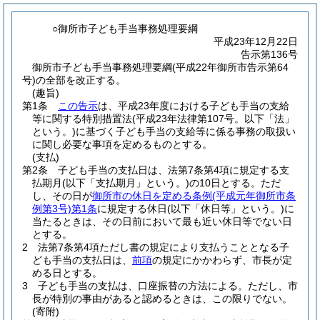
○御所市子ども手当事務処理要綱
平成23年12月22日
告示第136号
御所市子ども手当事務処理要綱(平成22年御所市告示第64
号)の全部を改正する。
(趣旨)
第1条
この告示
は、平成23年度における子ども手当の支給
等に関する特別措置法
(平成23年法律第107号。以下「法」
という。)
に基づく子ども手当の支給等に係る事務の取扱い
に関し必要な事項を定めるものとする。
(支払)
第2条
子ども手当の支払日は、法第7条第4項に規定する支
払期月
(以下「支払期月」という。)
の10日とする。
ただ
し、その日が
御所市の休日を定める条例
(平成元年御所市条
例第3号)
第1条
に規定する休日
(以下「休日等」という。)
に
当たるときは、その日前において最も近い休日等でない日
とする。
2
法第7条第4項ただし書の規定により支払うこととなる子
ども手当の支払日は、
前項
の規定にかかわらず、市長が定
める日とする。
3
子ども手当の支払は、口座振替の方法による。
ただし、市
長が特別の事由があると認めるときは、この限りでない。
(寄附)