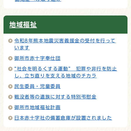
地域福祉
令和8年熊本地震災害義援金の受付を行って
います
御所市赤十字奉仕団
“社会を明るくする運動” 犯罪や非行を防止
し、立ち直りを支える地域のチカラ
民生委員・児童委員
戦没者等の遺族に対する特別弔慰金
御所市地域福祉計画
日本赤十字社の備蓄倉庫が設置されました