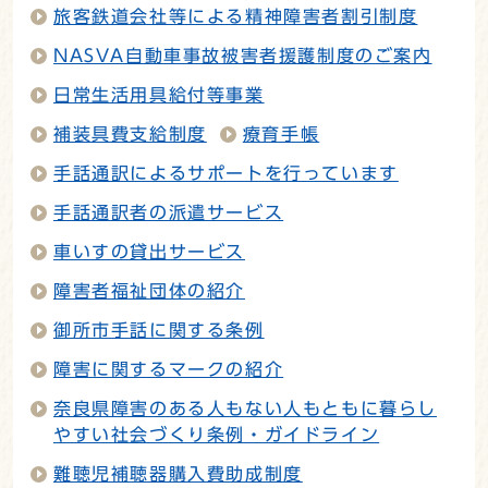
旅客鉄道会社等による精神障害者割引制度
NASVA自動車事故被害者援護制度のご案内
日常生活用具給付等事業
補装具費支給制度
療育手帳
手話通訳によるサポートを行っています
手話通訳者の派遣サービス
車いすの貸出サービス
障害者福祉団体の紹介
御所市手話に関する条例
障害に関するマークの紹介
奈良県障害のある人もない人もともに暮らし
やすい社会づくり条例・ガイドライン
難聴児補聴器購入費助成制度