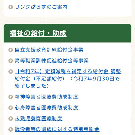
リンクぷらすのご案内
福祉の給付・助成
自立支援教育訓練給付金事業
高等職業訓練促進給付金等事業
【令和7年】定額減税を補足する給付金 調整
給付金（不足額給付）〈令和7年9月30日で
終了しました〉
精神障害者医療費助成制度
心身障害者医療費助成制度
未熟児養育医療制度
戦没者等の遺族に対する特別弔慰金