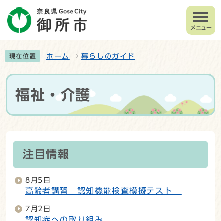
メニュー
ホーム
暮らしのガイド
現在位置
福祉・介護
注目情報
8月5日
高齢者講習 認知機能検査模擬テスト
7月2日
認知症への取り組み