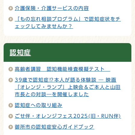
介護保険・介護サービスの内容
「もの忘れ相談プログラム」で認知症状をチ
ェックしてみませんか？
認知症
高齢者講習 認知機能検査模擬テスト
39歳で認知症⁉本人が語る体験談 ― 映画
「オレンジ・ランプ」上映会＆ご本人と山田
市長との対談―を開催しました
認知症への取り組み
ごせ伴・オレンジフェス2025(旧・RUN伴)
御所市の認知症安心ガイドブック