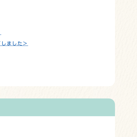
＞
了しました＞