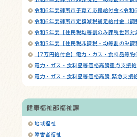
令和6年度御所市子育て応援給付金<令和6
令和6年度御所市定額減税補足給付金（調
令和5年度【住民税均等割のみ課税世帯対
令和5年度【住民税非課税・均等割のみ課
【7万円給付金】電力・ガス・食料品等物
電力・ガス・食料品等価格高騰重点支援給
電力・ガス・食料品等価格高騰 緊急支援
健康福祉部福祉課
地域福祉
障害者福祉