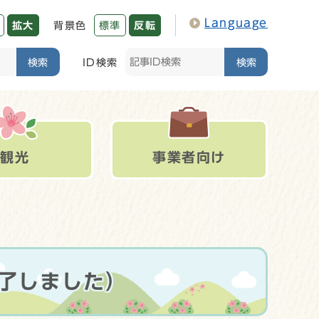
Language
拡大
背景色
標準
反転
検索
ID検索
検索
観光
事業者向け
了しました）