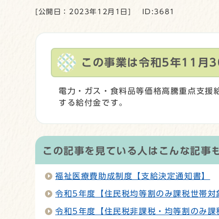
[公開日：2023年12月1日]
ID:3681
この事業は令和5年11月
電力・ガス・食料品等価格高騰重点支援
する給付金です。
この記事を見ている人はこんな記事
福祉医療費助成制度【支給決定通知書】
令和5年度【住民税均等割のみ課税世帯対
令和5年度【住民税非課税・均等割のみ課