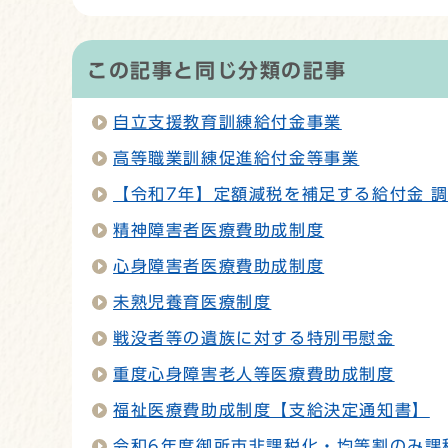
この記事と同じ分類の記事
自立支援教育訓練給付金事業
高等職業訓練促進給付金等事業
【令和7年】定額減税を補足する給付金 
精神障害者医療費助成制度
心身障害者医療費助成制度
未熟児養育医療制度
戦没者等の遺族に対する特別弔慰金
重度心身障害老人等医療費助成制度
福祉医療費助成制度【支給決定通知書】
令和6年度御所市非課税化・均等割のみ課