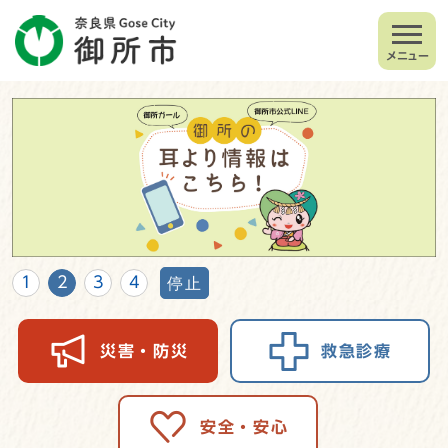
メニュー
1
2
3
4
停止
災害・防災
救急診療
安全・安心