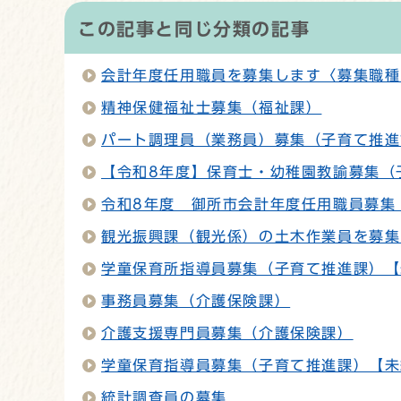
この記事と同じ分類の記事
会計年度任用職員を募集します〈募集職種
精神保健福祉士募集（福祉課）
パート調理員（業務員）募集（子育て推進
【令和8年度】保育士・幼稚園教諭募集（
令和8年度 御所市会計年度任用職員募集
観光振興課（観光係）の土木作業員を募集
学童保育所指導員募集（子育て推進課）【
事務員募集（介護保険課）
介護支援専門員募集（介護保険課）
学童保育指導員募集（子育て推進課）【未
統計調査員の募集