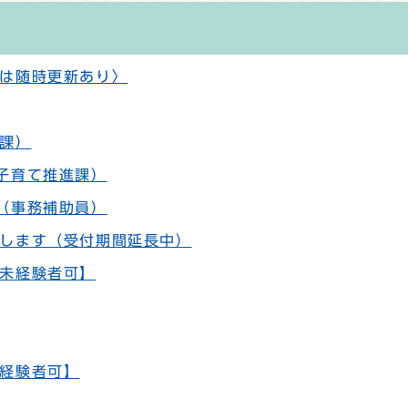
は随時更新あり〉
課）
子育て推進課）
（事務補助員）
します（受付期間延長中）
未経験者可】
経験者可】