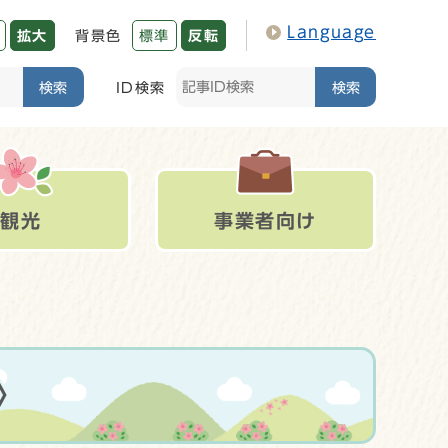
Language
拡大
背景色
標準
反転
検索
ID検索
検索
観光
事業者向け
〉