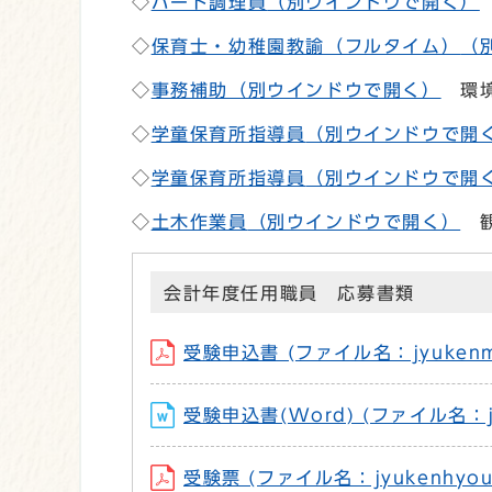
◇
パート調理員
（別ウインドウで開く）
◇
保育士・幼稚園教諭（フルタイム）
（
◇
事務補助
（別ウインドウで開く）
環境
◇
学童保育所指導員
（別ウインドウで開
◇
学童保育所指導員
（別ウインドウで開
◇
土木作業員
（別ウインドウで開く）
観
会計年度任用職員 応募書類
受験申込書 (ファイル名：jyukenmou
受験申込書(Word) (ファイル名：jyu
受験票 (ファイル名：jyukenhyou-k