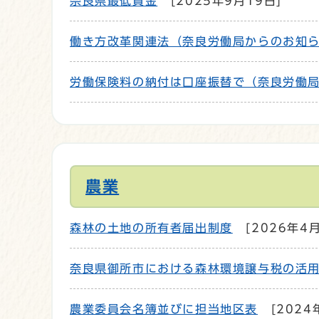
奈良県最低賃金
[2025年9月19日]
働き方改革関連法（奈良労働局からのお知
労働保険料の納付は口座振替で（奈良労働
農業
森林の土地の所有者届出制度
[2026年4
奈良県御所市における森林環境譲与税の活
農業委員会名簿並びに担当地区表
[2024