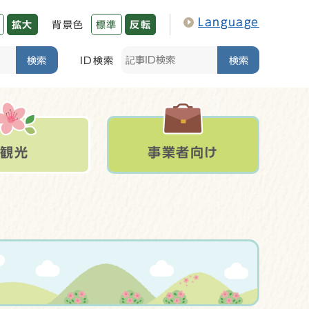
Language
拡大
背景色
標準
反転
検索
ID検索
検索
観光
事業者向け