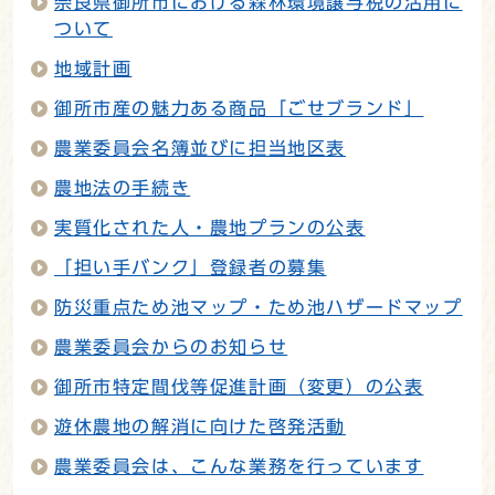
奈良県御所市における森林環境譲与税の活用に
ついて
地域計画
御所市産の魅力ある商品「ごせブランド」
農業委員会名簿並びに担当地区表
農地法の手続き
実質化された人・農地プランの公表
「担い手バンク」登録者の募集
防災重点ため池マップ・ため池ハザードマップ
農業委員会からのお知らせ
御所市特定間伐等促進計画（変更）の公表
遊休農地の解消に向けた啓発活動
農業委員会は、こんな業務を行っています