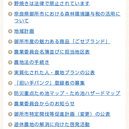
野焼きは法律で禁止されています
奈良県御所市における森林環境譲与税の活用に
ついて
地域計画
御所市産の魅力ある商品「ごせブランド」
農業委員会名簿並びに担当地区表
農地法の手続き
実質化された人・農地プランの公表
「担い手バンク」登録者の募集
防災重点ため池マップ・ため池ハザードマップ
農業委員会からのお知らせ
御所市特定間伐等促進計画（変更）の公表
遊休農地の解消に向けた啓発活動