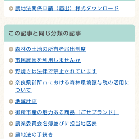
農地法関係申請（届出）様式ダウンロード
この記事と同じ分類の記事
森林の土地の所有者届出制度
市民農園を利用しませんか
野焼きは法律で禁止されています
奈良県御所市における森林環境譲与税の活用に
ついて
地域計画
御所市産の魅力ある商品「ごせブランド」
農業委員会名簿並びに担当地区表
農地法の手続き