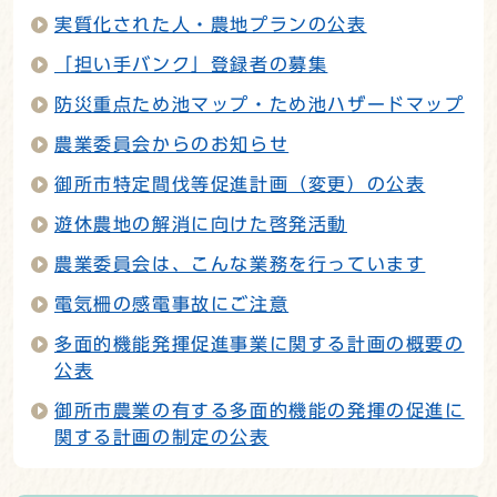
実質化された人・農地プランの公表
「担い手バンク」登録者の募集
防災重点ため池マップ・ため池ハザードマップ
農業委員会からのお知らせ
御所市特定間伐等促進計画（変更）の公表
遊休農地の解消に向けた啓発活動
農業委員会は、こんな業務を行っています
電気柵の感電事故にご注意
多面的機能発揮促進事業に関する計画の概要の
公表
御所市農業の有する多面的機能の発揮の促進に
関する計画の制定の公表