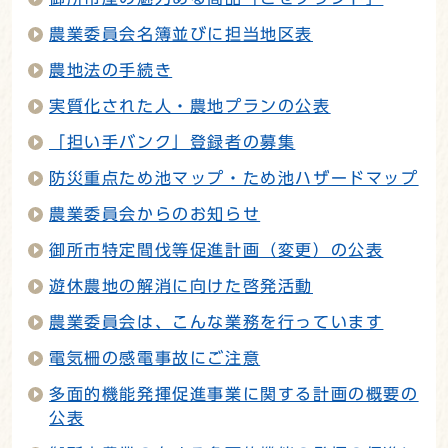
農業委員会名簿並びに担当地区表
農地法の手続き
実質化された人・農地プランの公表
「担い手バンク」登録者の募集
防災重点ため池マップ・ため池ハザードマップ
農業委員会からのお知らせ
御所市特定間伐等促進計画（変更）の公表
遊休農地の解消に向けた啓発活動
農業委員会は、こんな業務を行っています
電気柵の感電事故にご注意
多面的機能発揮促進事業に関する計画の概要の
公表