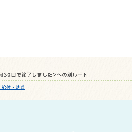
月30日で終了しました>への別ルート
て給付・助成