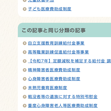
児童扶養手当
子ども医療費助成制度
この記事と同じ分類の記事
自立支援教育訓練給付金事業
高等職業訓練促進給付金等事業
【令和7年】定額減税を補足する給付金 
精神障害者医療費助成制度
心身障害者医療費助成制度
未熟児養育医療制度
戦没者等の遺族に対する特別弔慰金
重度心身障害老人等医療費助成制度