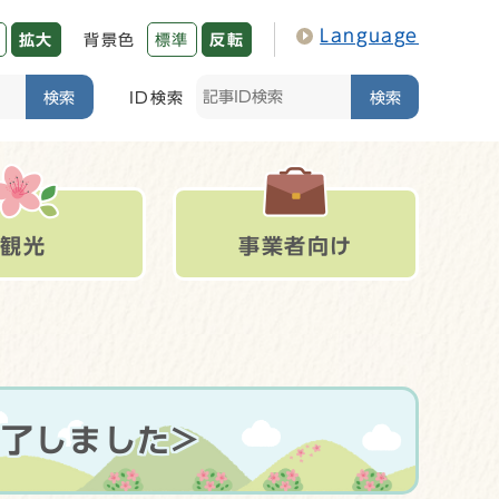
Language
拡大
背景色
標準
反転
検索
ID検索
検索
観光
事業者向け
終了しました>