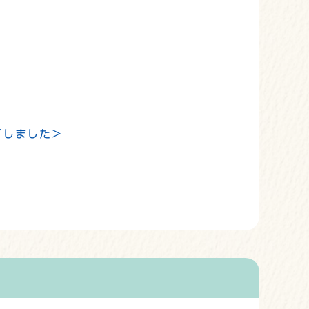
＞
了しました＞