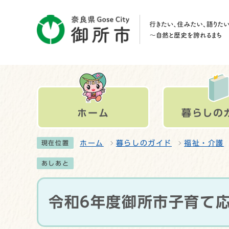
ホーム
暮らしの
ホーム
暮らしのガイド
福祉・介護
現在位置
あしあと
令和6年度御所市子育て応