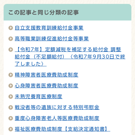
この記事と同じ分類の記事
自立支援教育訓練給付金事業
高等職業訓練促進給付金等事業
【令和7年】定額減税を補足する給付金 調整
給付金（不足額給付）〈令和7年9月30日で終
了しました〉
精神障害者医療費助成制度
心身障害者医療費助成制度
未熟児養育医療制度
戦没者等の遺族に対する特別弔慰金
重度心身障害老人等医療費助成制度
福祉医療費助成制度【支給決定通知書】