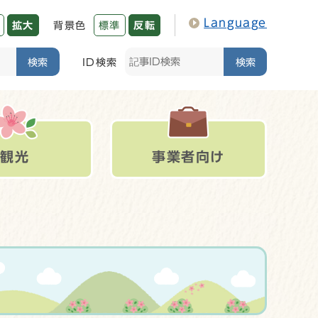
Language
拡大
背景色
標準
反転
検索
ID検索
検索
観光
事業者向け