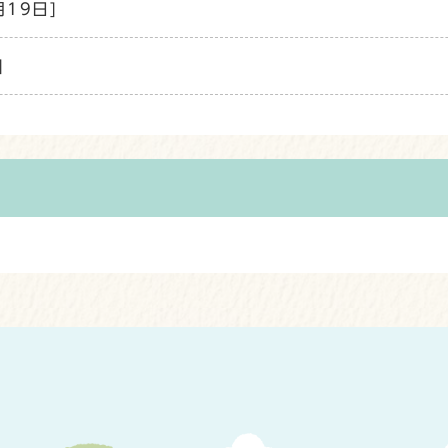
月19日]
]