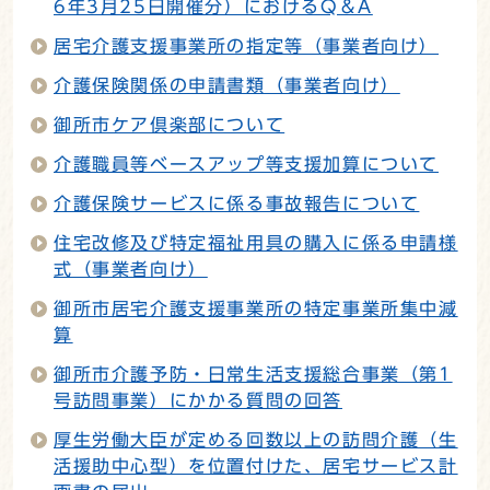
6年3月25日開催分）におけるQ＆A
居宅介護支援事業所の指定等（事業者向け）
介護保険関係の申請書類（事業者向け）
御所市ケア倶楽部について
介護職員等ベースアップ等支援加算について
介護保険サービスに係る事故報告について
住宅改修及び特定福祉用具の購入に係る申請様
式（事業者向け）
御所市居宅介護支援事業所の特定事業所集中減
算
御所市介護予防・日常生活支援総合事業（第1
号訪問事業）にかかる質問の回答
厚生労働大臣が定める回数以上の訪問介護（生
活援助中心型）を位置付けた、居宅サービス計