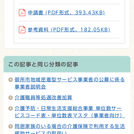
申請書 (PDF形式、393.43KB)
参考資料 (PDF形式、182.05KB)
この記事と同じ分類の記事
御所市地域密着型サービス事業者の公募に係る
事業者説明会
介護職員等処遇改善加算
介護予防・日常生活支援総合事業 単位数サー
ビスコード表・単位数表マスタ（事業者向け）
同居家族のいる場合の介護保険で利用する生活
援助サービスの取扱い